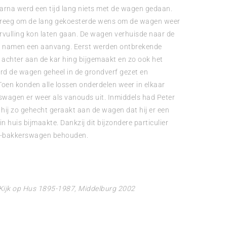
rna werd een tijd lang niets met de wagen gedaan.
d kreeg om de lang gekoesterde wens om de wagen weer
vervulling kon laten gaan. De wagen verhuisde naar de
namen een aanvang. Eerst werden ontbrekende
en achter aan de kar hing bijgemaakt en zo ook het
d de wagen geheel in de grondverf gezet en
Toen konden alle lossen onderdelen weer in elkaar
wagen er weer als vanouds uit. Inmiddels had Peter
hij zo gehecht geraakt aan de wagen dat hij er een
n huis bijmaakte. Dankzij dit bijzondere particulier
Hus-bakkerswagen behouden.
n. Kijk op Hus 1895-1987, Middelburg 2002