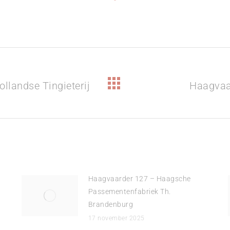
llandse Tingieterij
Haagvaa
Volgend
bericht
Haagvaarder 127 – Haagsche
Passementenfabriek Th.
Brandenburg
17 november 2025