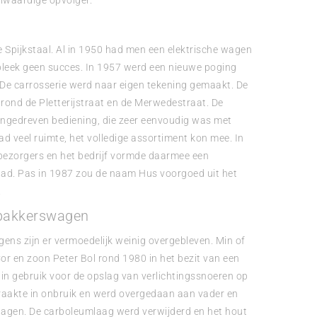
olwaardige opvolger.
de Spijkstaal. Al in 1950 had men een elektrische wagen
bleek geen succes. In 1957 werd een nieuwe poging
De carrosserie werd naar eigen tekening gemaakt. De
k rond de Pletterijstraat en de Merwedestraat. De
aangedreven bediening, die zeer eenvoudig was met
d veel ruimte, het volledige assortiment kon mee. In
bezorgers en het bedrijf vormde daarmee een
stad. Pas in 1987 zou de naam Hus voorgoed uit het
.
 bakkerswagen
ns zijn er vermoedelijk weinig overgebleven. Min of
or en zoon Peter Bol rond 1980 in het bezit van een
d in gebruik voor de opslag van verlichtingssnoeren op
raakte in onbruik en werd overgedaan aan vader en
lagen. De carboleumlaag werd verwijderd en het hout