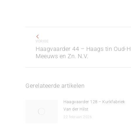
Bericht
navigatie
VORIGE
Haagvaarder 44 – Haags tin Oud-Ho
Vorig
Meeuws en Zn. N.V.
bericht
Gerelateerde artikelen
Haagvaarder 128 – Kurkfabriek
Van der Hilst
22 februari 2026