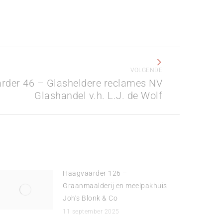
VOLGENDE
rder 46 – Glasheldere reclames NV
Glashandel v.h. L.J. de Wolf
Haagvaarder 126 –
Graanmaalderij en meelpakhuis
Joh’s Blonk & Co
11 september 2025