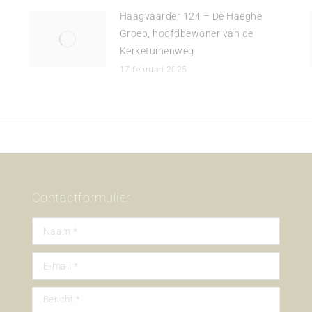
Haagvaarder 124 – De Haeghe
Groep, hoofdbewoner van de
Kerketuinenweg
17 februari 2025
Contactformulier
Naam *
E-mail *
Bericht *