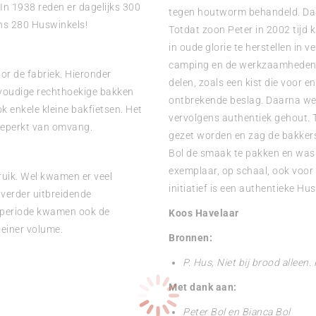
In 1938 reden er dagelijks 300
tegen houtworm behandeld. Daa
ns 280 Huswinkels!
Totdat zoon Peter in 2002 tij
in oude glorie te herstellen in 
camping en de werkzaamheden 
or de fabriek. Hieronder
delen, zoals een kist die voor 
nvoudige rechthoekige bakken
ontbrekende beslag. Daarna wer
 enkele kleine bakfietsen. Het
vervolgens authentiek gehout. 
 beperkt van omvang.
gezet worden en zag de bakkers
Bol de smaak te pakken en was 
exemplaar, op schaal, ook voor i
ruik. Wel kwamen er veel
initiatief is een authentieke 
 verder uitbreidende
 periode kwamen ook de
Koos Havelaar
leiner volume.
Bronnen:
P. Hus, Niet bij brood allee
Met dank aan:
Peter Bol en Bianca Bol