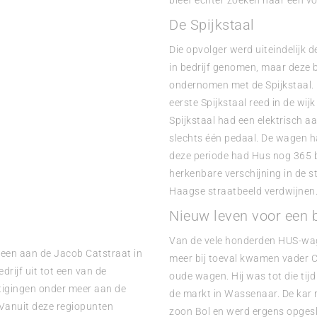
bleef echter zoeken naar een v
De Spijkstaal
Die opvolger werd uiteindelijk 
in bedrijf genomen, maar deze 
ondernomen met de Spijkstaal. 
eerste Spijkstaal reed in de wij
Spijkstaal had een elektrisch 
slechts één pedaal. De wagen ha
deze periode had Hus nog 365 
herkenbare verschijning in de 
Haagse straatbeeld verdwijnen
Nieuw leven voor een
Van de vele honderden HUS-wage
veen aan de Jacob Catstraat in
meer bij toeval kwamen vader C
drijf uit tot een van de
oude wagen. Hij was tot die tij
tigingen onder meer aan de
de markt in Wassenaar. De kar 
Vanuit deze regiopunten
zoon Bol en werd ergens opges