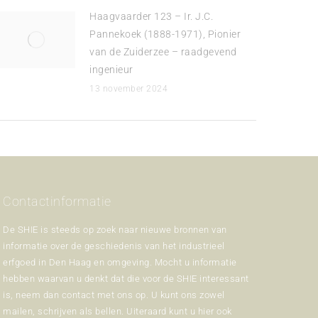
Haagvaarder 123 – Ir. J.C.
Pannekoek (1888-1971), Pionier
van de Zuiderzee – raadgevend
ingenieur
13 november 2024
Contactinformatie
De SHIE is steeds op zoek naar nieuwe bronnen van
informatie over de geschiedenis van het industrieel
erfgoed in Den Haag en omgeving. Mocht u informatie
hebben waarvan u denkt dat die voor de SHIE interessant
is, neem dan contact met ons op. U kunt ons zowel
mailen, schrijven als bellen. Uiteraard kunt u hier ook