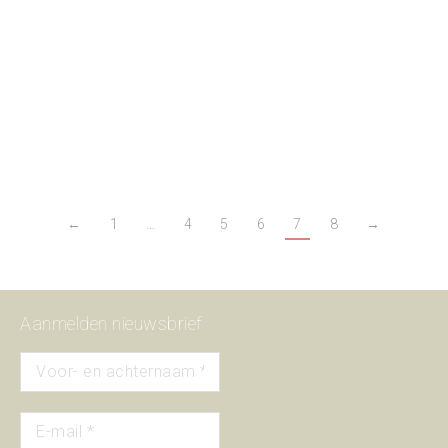
Reuser & Smulders (1896 – ?)
voedings- en genotmiddelen
Als ze dan al niet bekend zijn van de koffie en de thee, dan toch
zeker van het SHIE-project ‘Muurvlakte te huur’. Ga kijken aan de
Brouwersgracht.
←
1
…
4
5
6
7
8
→
Aanmelden nieuwsbrief