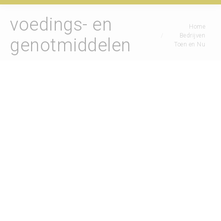
voedings- en
Je bent hier:
Home
Bedrijven
genotmiddelen
Toen en Nu
Rademaker, J.P., chocolade- en Haagse