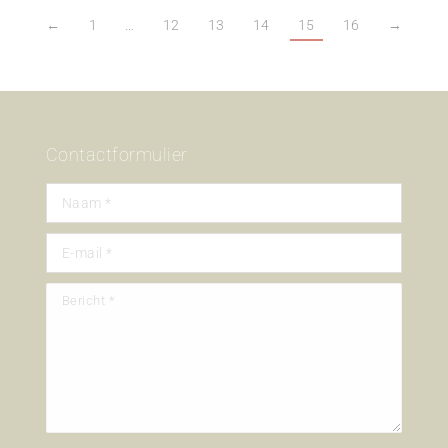
←
1
…
12
13
14
15
16
→
Contactformulier
Naam *
E-mail *
Bericht *