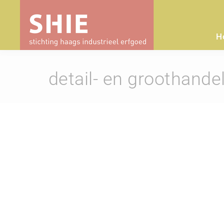
H
detail- en groothande