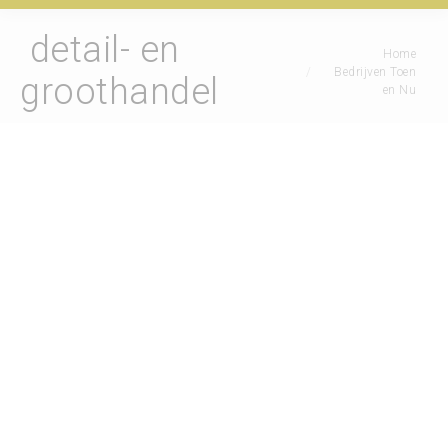
detail- en
Je bent hier:
Home
Bedrijven Toen
groothandel
en Nu