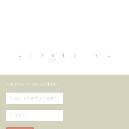
Handelaar en klant (bankdirecteur) richten samen een
kapitaalintensief bedrijf op met het doel om de belangrijkste in
Nederland te worden. Uiteindelijk hebben ze negen filialen in
Oosterse tapijten.
←
1
2
3
4
5
…
16
→
Aanmelden nieuwsbrief