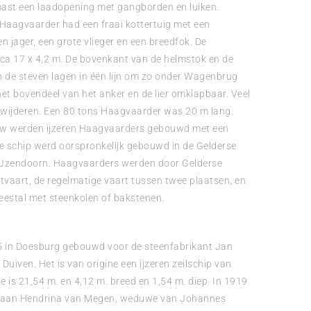
mast een laadopening met gangborden en luiken.
 Haagvaarder had een fraai kottertuig met een
een jager, een grote vlieger en een breedfok. De
ca 17 x 4,2 m. De bovenkant van de helmstok en de
 de steven lagen in één lijn om zo onder Wagenbrug
et bovendeel van het anker en de lier omklapbaar. Veel
rwijderen. Een 80 tons Haagvaarder was 20 m lang.
uw werden ijzeren Haagvaarders gebouwd met een
pe schip werd oorspronkelijk gebouwd in de Gelderse
Jzendoorn. Haagvaarders werden door Gelderse
tvaart, de regelmatige vaart tussen twee plaatsen, en
eestal met steenkolen of bakstenen.
 in Doesburg gebouwd voor de steenfabrikant Jan
Duiven. Het is van origine een ijzeren zeilschip van
e is 21,54 m. en 4,12 m. breed en 1,54 m. diep. In 1919
 aan Hendrina van Megen, weduwe van Johannes