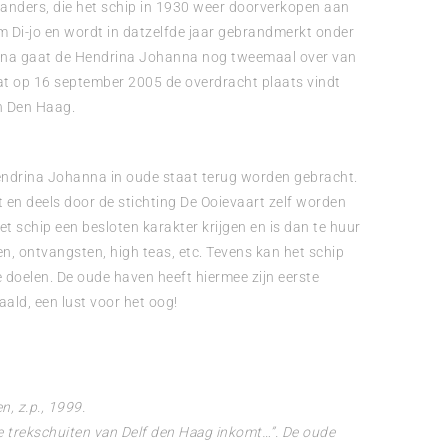
anders, die het schip in 1930 weer doorverkopen aan
m Di-jo en wordt in datzelfde jaar gebrandmerkt onder
na gaat de Hendrina Johanna nog tweemaal over van
t op 16 september 2005 de overdracht plaats vindt
in Den Haag.
endrina Johanna in oude staat terug worden gebracht.
t en deels door de stichting De Ooievaart zelf worden
het schip een besloten karakter krijgen en is dan te huur
n, ontvangsten, high teas, etc. Tevens kan het schip
 doelen. De oude haven heeft hiermee zijn eerste
ld, een lust voor het oog!
n, z.p., 1999.
 de trekschuiten van Delf den Haag inkomt…”. De oude