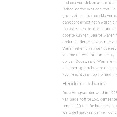
had een voordek en achter de 
Geheel achter was een roef. De
grootzeil, een fok, een kluiver, 
gangbare afmetingen waren cir
mastkoker en de bovenpunt van
door te kunnen. Daarbij waren h
andere onderdelen waren te ve
Vanaf het eind van de 19de ee
volume tot wel 180 ton. Het ty
dorpen Dodewaard, Wamel en I
schippers gebruikt voor de beur
voor vrachtvaart op Holland, m
Hendrina Johanna
Deze Haagvaarder werd in 1905
van Sadelhoff te Loo, gemeente 
rond de 80 ton. De huidige lengt
werd de Haagvaarder verkocht