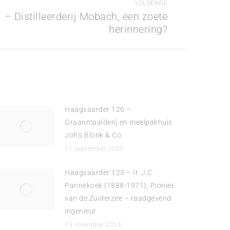
VOLGENDE
– Distilleerderij Mobach, een zoete
herinnering?
Haagvaarder 126 –
Graanmaalderij en meelpakhuis
Joh’s Blonk & Co
11 september 2025
Haagvaarder 123 – Ir. J.C.
Pannekoek (1888-1971), Pionier
van de Zuiderzee – raadgevend
ingenieur
13 november 2024