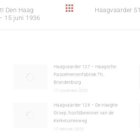
t! Den Haag
Haagvaarder 51 
Volgend
 15 juni 1936
bericht
Haagvaarder 127 – Haagsche
Passementenfabriek Th.
Brandenburg
17 november 2025
Haagvaarder 124 – De Haeghe
Groep, hoofdbewoner van de
Kerketuinenweg
17 februari 2025