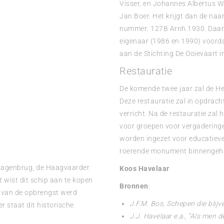
Visser, en Johannes Albertus W
Jan Boer. Het krijgt dan de naa
nummer: 127B Arnh.1930. Daar
eigenaar (1986 en 1990) voorda
aan de Stichting De Ooievaart 
Restauratie
De komende twee jaar zal de H
Deze restauratie zal in opdrach
verricht. Na de restauratie zal 
voor groepen voor vergaderinge
worden ingezet voor educatieve
roerende monument binnengehaa
 Wagenbrug, de Haagvaarder
Koos Havelaar
wist dit schip aan te kopen
Bronnen
:
l van de opbrengst werd
J.F.M. Bos, Schepen die blijve
 staat dit historische
J.J. Havelaar e.a., “Als men