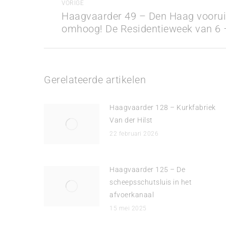
navigatie
VORIGE
Haagvaarder 49 – Den Haag voorui
Vorig
omhoog! De Residentieweek van 6 –
bericht
Gerelateerde artikelen
Haagvaarder 128 – Kurkfabriek
Van der Hilst
22 februari 2026
Haagvaarder 125 – De
scheepsschutsluis in het
afvoerkanaal
15 mei 2025