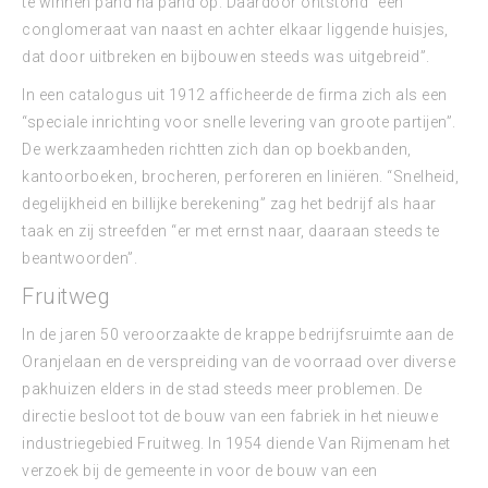
te winnen pand na pand op. Daardoor ontstond “een
conglomeraat van naast en achter elkaar liggende huisjes,
dat door uitbreken en bijbouwen steeds was uitgebreid”.
In een catalogus uit 1912 afficheerde de firma zich als een
“speciale inrichting voor snelle levering van groote partijen”.
De werkzaamheden richtten zich dan op boekbanden,
kantoorboeken, brocheren, perforeren en liniëren. “Snelheid,
degelijkheid en billijke berekening” zag het bedrijf als haar
taak en zij streefden “er met ernst naar, daaraan steeds te
beantwoorden”.
Fruitweg
In de jaren 50 veroorzaakte de krappe bedrijfsruimte aan de
Oranjelaan en de verspreiding van de voorraad over diverse
pakhuizen elders in de stad steeds meer problemen. De
directie besloot tot de bouw van een fabriek in het nieuwe
industriegebied Fruitweg. In 1954 diende Van Rijmenam het
verzoek bij de gemeente in voor de bouw van een