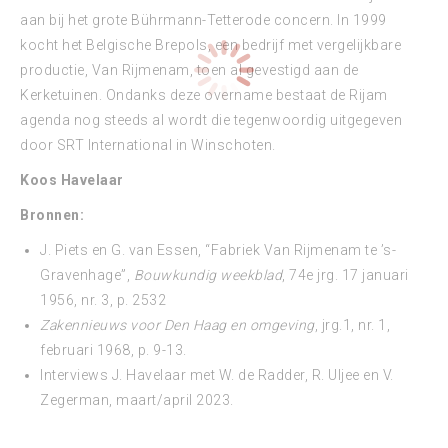
aan bij het grote Bührmann-Tetterode concern. In 1999
kocht het Belgische Brepols, een bedrijf met vergelijkbare
productie, Van Rijmenam, toen al gevestigd aan de
Kerketuinen. Ondanks deze overname bestaat de Rijam
agenda nog steeds al wordt die tegenwoordig uitgegeven
door SRT International in Winschoten.
Koos Havelaar
Bronnen:
J. Piets en G. van Essen, “Fabriek Van Rijmenam te ’s-
Gravenhage”,
Bouwkundig weekblad
, 74e jrg. 17 januari
1956, nr. 3, p. 2532
Zakennieuws voor Den Haag en omgeving
, jrg.1, nr. 1,
februari 1968, p. 9-13.
Interviews J. Havelaar met W. de Radder, R. Uljee en V.
Zegerman, maart/april 2023.