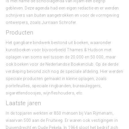
is met name de schoolagenda van Rijam een begrip
gebleven. Deze agenda had een eigen redactie en er werden
schrijvers van buiten aangetrokken en voor de vormgeving
ontwerpers, zoals Jurriaan Schrofer.
Producten
Het gangbare bindwerk bestond uit boeken, waaronder
kunstboeken voor bijvoorbeeld Thames & Hudson met
oplagen van soms wel tussen de 20.000 en 50.000, maar
ook boeken voor de Nederlandse Boekenclub. Op de derde
verdieping bevond zich nog de speciale afdeling. Hier werden
speciale producten gemaakt in kleine oplagen, zoals
portefeuilles, speciale ringbanden, bureauleggers,
sigarettendoosjes, wijnfleshouders, etc.
Laatste jaren
In de topjaren werkten er 850 mensen bij Van Rijmenam,
waarvan 500 aan de Fruitweg. Er waren ook vestigingen in
Duivendrecht en Oude Pekela. In 1964 sloot het bedrijf zich