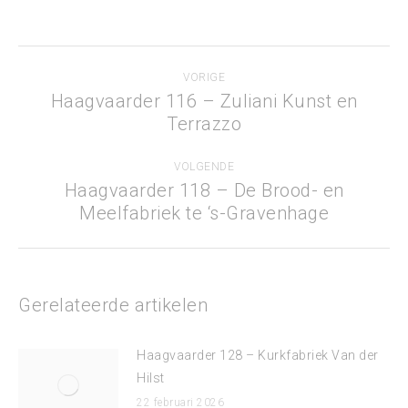
Bericht
VORIGE
navigatie
Haagvaarder 116 – Zuliani Kunst en
Vorig
Terrazzo
bericht
VOLGENDE
Haagvaarder 118 – De Brood- en
Volgend
Meelfabriek te ‘s-Gravenhage
bericht
Gerelateerde artikelen
Haagvaarder 128 – Kurkfabriek Van der
Hilst
22 februari 2026