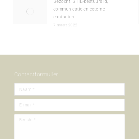
Gezocht: SHIE-bestuurslid,
communicatie en externe
contacten
7 maart 2022
Contactformulier
Naam *
E-mail *
Bericht *