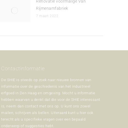
Renovatie voormalige Van
Rijmenamfabriek
7 maart 2022
Contactinformatie
De SHIE is steeds op zoek naar nieuwe bronnen van
informatie over de geschiedenis van het industrieel
erfgoed in Den Haag en omgeving. Mocht u informatie
hebben waarvan u denkt dat die voor de SHIE interessant
is, neem dan contact met ons op. U kunt ons zowel
mailen, schrijven als bellen. Uiteraard kunt u hier ook
terecht als u specifieke vragen over een bepaald
onderwerp of suggesties hebt.