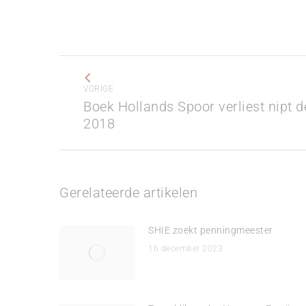
Bericht
navigatie
VORIGE
Boek Hollands Spoor verliest nipt d
Vorig
2018
bericht
Gerelateerde artikelen
SHIE zoekt penningmeester
16 december 2023