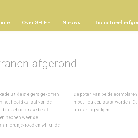
ome
Over SHIE
Nieuws
Industrieel erfg
ranen afgerond
kade uit de steigers gekomen
De poten van beide exemplaren z
an het hoofdkanaal van de
moet nog geplaatst worden. Da
rondige schoonmaakbeurt
oplevering volgen.
nen hebben weer de
an in oranje/rood en wit en de