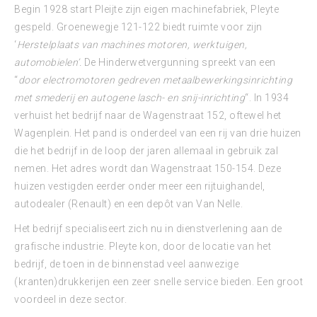
Begin 1928 start Pleijte zijn eigen machinefabriek, Pleyte
gespeld. Groenewegje 121-122 biedt ruimte voor zijn
‘
Herstelplaats van machines motoren, werktuigen,
automobielen’.
De Hinderwetvergunning spreekt van een
“
door electromotoren gedreven metaalbewerkingsinrichting
met smederij en autogene lasch- en snij-inrichting
“. In 1934
verhuist het bedrijf naar de Wagenstraat 152, oftewel het
Wagenplein. Het pand is onderdeel van een rij van drie huizen
die het bedrijf in de loop der jaren allemaal in gebruik zal
nemen. Het adres wordt dan Wagenstraat 150-154. Deze
huizen vestigden eerder onder meer een rijtuighandel,
autodealer (Renault) en een depôt van Van Nelle.
Het bedrijf specialiseert zich nu in dienstverlening aan de
grafische industrie. Pleyte kon, door de locatie van het
bedrijf, de toen in de binnenstad veel aanwezige
(kranten)drukkerijen een zeer snelle service bieden. Een groot
voordeel in deze sector.