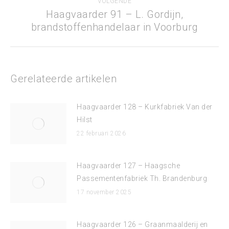
VOLGENDE
Haagvaarder 91 – L. Gordijn,
Volgend
brandstoffenhandelaar in Voorburg
bericht
Gerelateerde artikelen
Haagvaarder 128 – Kurkfabriek Van der
Hilst
22 februari 2026
Haagvaarder 127 – Haagsche
Passementenfabriek Th. Brandenburg
17 november 2025
Haagvaarder 126 – Graanmaalderij en