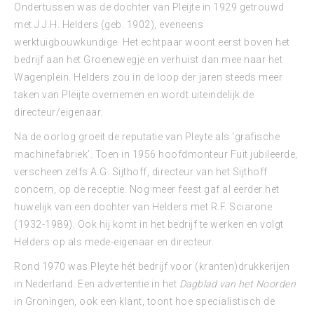
Ondertussen was de dochter van Pleijte in 1929 getrouwd
met J.J.H. Helders (geb. 1902), eveneens
werktuigbouwkundige. Het echtpaar woont eerst boven het
bedrijf aan het Groenewegje en verhuist dan mee naar het
Wagenplein. Helders zou in de loop der jaren steeds meer
taken van Pleijte overnemen en wordt uiteindelijk de
directeur/eigenaar.
Na de oorlog groeit de reputatie van Pleyte als ‘grafische
machinefabriek’. Toen in 1956 hoofdmonteur Fuit jubileerde,
verscheen zelfs A.G. Sijthoff, directeur van het Sijthoff
concern, op de receptie. Nog meer feest gaf al eerder het
huwelijk van een dochter van Helders met R.F. Sciarone
(1932-1989). Ook hij komt in het bedrijf te werken en volgt
Helders op als mede-eigenaar en directeur.
Rond 1970 was Pleyte hét bedrijf voor (kranten)drukkerijen
in Nederland. Een advertentie in het
Dagblad van het Noorden
in Groningen, ook een klant, toont hoe specialistisch de