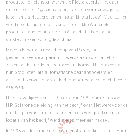
producten en diensten waren die Pleyte leverde. Het gaat
onder meer om “galeienkasten, lood- en vormenwagens, lik-,
letter- en distributierollen en inkttankinstallaties”. Maar …. het
werd steeds lastiger om vanaf het drukke Wagenplein
producten aan en af te voeren én de digitalisering van
druktechnieken kondigde zich aan.
Materia Nova, een nevenbedrijf van Pleyte, dat
gespecialiseerde apparatuur leverde aan voornamelijk
zieken- en bejaardenhuizen, geeft uitkomst. Het maken van
hun producten, als automatische bedpanspoelers en
elektrisch verwarmde voedseltransportwagens, geeft Pleyte
veel werk.
Na het overlijden van R.F. Sciarone in 1989 nam zijn zoon
H.P. Sciarone de leiding van het bedrijf over. Het werk voor de
drukkerijen was inmiddels grotendeels weggevallen en de
locatie van het bedrijf werd steeds meer een nadeel.
In 1998 wil de gemeente de Wagenstraat opknappen en voor