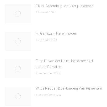
F.K.N. Barends jr., drukkerij Levisson
12 maart 2026
H. Gerritzen, Herenmodes
19 januari 2025
T. en H. van der Helm, hoedenwinkel
Ladies Paradise
9 september 2024
W. de Radder, Boekbinderij Van Rijmenam
8 september 2023