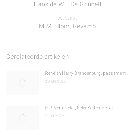
navigatie
Hans de Wit, De Grinnell
Vorig
bericht
VOLGENDE
M.M. Blom, Gevamo
Volgend
bericht
Gerelateerde artikelen
René en Harry Brandenburg, passement
20 juli 2026
H.P. Verseveldt, Felix Kattenbrood
3 juli 2026