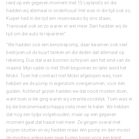
reed op een gegeven moment met 15 Leyland’s en die
hadden wij allemaal in onderhoud. Het was in die tijd ook zo,
Kuiper had in die tijd een reserveauto bij ons staan,
Transvaal ook en zo waren er wel meer. Dan hadden wij de
tijd om die auto te repareren”.
“We hadden ook een benzinepomp, daar kwamen ook veel
bedrijven uit de buurt tanken en die deden dat allemaal op
rekening. Dus dat was bonnen schrijven aan het eind van de
maand. Mijn vader is met Shell begonnen en later werd het
Mobil. Toen het contract met Mobil afgelopen was, toen
hebben we de pomp in eigendom overgenomen, voor één
gulden. Achteraf gezien hadden we dat nooit moeten doen,
want toen ie lek ging waren wij verantwoordelijk. Toen was er
bij die benzinemaatschappij niets meer te halen. We hebben
dat nog een tijdje volgehouden, maar op een gegeven
moment gaat dat haast niet meer. Ze gingen overal met
prijzen stunten en wij hadden maar één pomp en dan moest
de monteur iedere keer naar buiten lopen voor een klant,