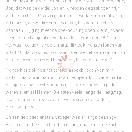
Ik ben de oudste van de acht en de broer waar ik mee werkte,
Jos, dat was de derde. Jos en ik hebben de zaak toen mijn
vader stierf in 1975 overgenomen. Ik werkte er toen al jaren,
mijn broer, die werkte er net een jaar, hij kwam uit dienst
vandaan. Hij ging meer de boekhouding doen, die mijn vader
deed. Ik deed altijd al de werkplaats. Ik was toen 18-19 jaar en
het was heel gek, je had er natuurlijk ook mensen lopen van
30 of 40, dat was best wel raar. Toen we het eenmaal samen
gingen doen, toen werd het anders, het was van jezelf”.
“Ik heb hier ook nog het eerste kasboek liggen van mijn
vader. Daar staan namen in van bedrijven. Mijn vader had in
die tijd ook heel veel wasserijen Tetteroo, Eigen Hulp, dat
waren allemaal klanten. Die zaten veelal langs de Haagweg.
Daar repareerden wij voor en we leverden ook auto’s,
bestelwagens.
En aan de bodediensten. Vroeger was er langs de Lange
Beestenmarkt een heel bodecentrum, daar zaten de Snelle