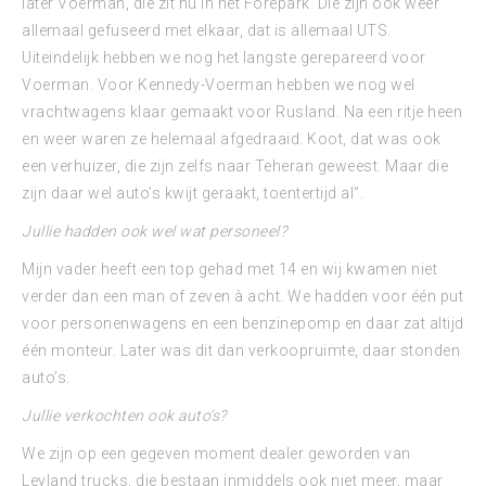
later Voerman, die zit nu in het Forepark. Die zijn ook weer
allemaal gefuseerd met elkaar, dat is allemaal UTS.
Uiteindelijk hebben we nog het langste gerepareerd voor
Voerman. Voor Kennedy-Voerman hebben we nog wel
vrachtwagens klaar gemaakt voor Rusland. Na een ritje heen
en weer waren ze helemaal afgedraaid. Koot, dat was ook
een verhuizer, die zijn zelfs naar Teheran geweest. Maar die
zijn daar wel auto’s kwijt geraakt, toentertijd al”.
Jullie hadden ook wel wat personeel?
Mijn vader heeft een top gehad met 14 en wij kwamen niet
verder dan een man of zeven à acht. We hadden voor één put
voor personenwagens en een benzinepomp en daar zat altijd
één monteur. Later was dit dan verkoopruimte, daar stonden
auto’s.
Jullie verkochten ook auto’s?
We zijn op een gegeven moment dealer geworden van
Leyland trucks, die bestaan inmiddels ook niet meer, maar