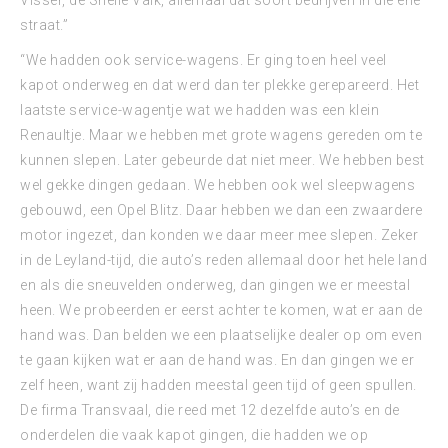
Visser, de Snelle Valk, allemaal dat soort bedrijven in die ene
straat.”
“We hadden ook service-wagens. Er ging toen heel veel
kapot onderweg en dat werd dan ter plekke gerepareerd. Het
laatste service-wagentje wat we hadden was een klein
Renaultje. Maar we hebben met grote wagens gereden om te
kunnen slepen. Later gebeurde dat niet meer. We hebben best
wel gekke dingen gedaan. We hebben ook wel sleepwagens
gebouwd, een Opel Blitz. Daar hebben we dan een zwaardere
motor ingezet, dan konden we daar meer mee slepen. Zeker
in de Leyland-tijd, die auto’s reden allemaal door het hele land
en als die sneuvelden onderweg, dan gingen we er meestal
heen. We probeerden er eerst achter te komen, wat er aan de
hand was. Dan belden we een plaatselijke dealer op om even
te gaan kijken wat er aan de hand was. En dan gingen we er
zelf heen, want zij hadden meestal geen tijd of geen spullen.
De firma Transvaal, die reed met 12 dezelfde auto’s en de
onderdelen die vaak kapot gingen, die hadden we op