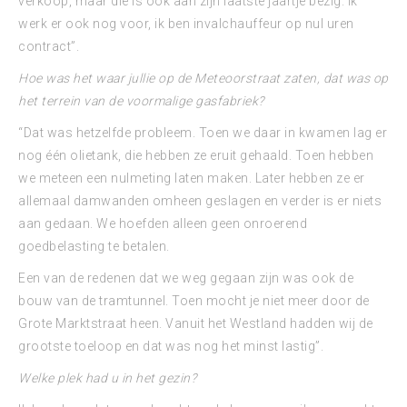
verkoop, maar die is ook aan zijn laatste jaartje bezig. Ik
werk er ook nog voor, ik ben invalchauffeur op nul uren
contract”.
Hoe was het waar jullie op de Meteoorstraat zaten, dat was op
het terrein van de voormalige gasfabriek?
“Dat was hetzelfde probleem. Toen we daar in kwamen lag er
nog één olietank, die hebben ze eruit gehaald. Toen hebben
we meteen een nulmeting laten maken. Later hebben ze er
allemaal damwanden omheen geslagen en verder is er niets
aan gedaan. We hoefden alleen geen onroerend
goedbelasting te betalen.
Een van de redenen dat we weg gegaan zijn was ook de
bouw van de tramtunnel. Toen mocht je niet meer door de
Grote Marktstraat heen. Vanuit het Westland hadden wij de
grootste toeloop en dat was nog het minst lastig”.
Welke plek had u in het gezin?