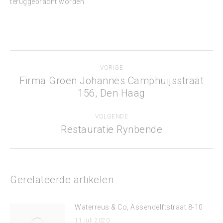
teruggebracht worden.
Bericht
VORIGE
navigatie
Firma Groen Johannes Camphuijsstraat
Vorig
156, Den Haag
bericht
VOLGENDE
Restauratie Rynbende
Volgend
bericht
Gerelateerde artikelen
Waterreus & Co, Assendelftstraat 8-10
11 juli 2020