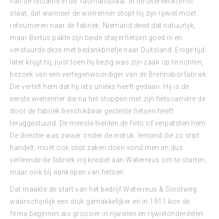
van de reclame in de Tasmanstraat. In de overeenkomst
staat, dat wanneer de wielrenner stopt hij zijn rijwiel moet
retourneren naar de fabriek. Niemand deed dat natuurlijk,
maar Bertus pakte zijn beide stayerfietsen goed in en
verstuurde deze met bedankbriefje naar Duitsland. Enige tijd
later krijgt hij, juist toen hij bezig was zijn zaak op te richten,
bezoek van een vertegenwoordiger van de Brennaborfabriek.
Die vertelt hem dat hij iets unieks heeft gedaan. Hij is de
eerste wielrenner die na het stoppen met zijn fietscarrière de
door de fabriek beschikbaar gestelde fietsen heeft
teruggestuurd. De meeste hielden de fiets of verpatsten hem.
De directie was zwaar onder de indruk. Iemand die zo stipt
handelt, moet ook stipt zaken doen vond men en dus
verleende de fabriek vrij krediet aan Waterreus om te starten,
maar ook bij aankopen van fietsen.
Dat maakte de start van het bedrijf Waterreus & Slootweg
waarschijnlijk een stuk gemakkelijker en in 1911 kon de
firma beginnen als grossier in rijwielen en rijwielonderdelen