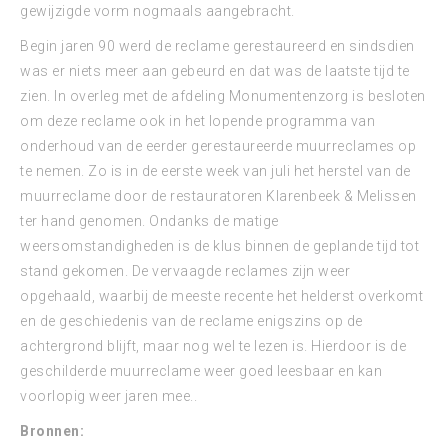
gewijzigde vorm nogmaals aangebracht.
Begin jaren 90 werd de reclame gerestaureerd en sindsdien
was er niets meer aan gebeurd en dat was de laatste tijd te
zien. In overleg met de afdeling Monumentenzorg is besloten
om deze reclame ook in het lopende programma van
onderhoud van de eerder gerestaureerde muurreclames op
te nemen. Zo is in de eerste week van juli het herstel van de
muurreclame door de restauratoren Klarenbeek & Melissen
ter hand genomen. Ondanks de matige
weersomstandigheden is de klus binnen de geplande tijd tot
stand gekomen. De vervaagde reclames zijn weer
opgehaald, waarbij de meeste recente het helderst overkomt
en de geschiedenis van de reclame enigszins op de
achtergrond blijft, maar nog wel te lezen is. Hierdoor is de
geschilderde muurreclame weer goed leesbaar en kan
voorlopig weer jaren mee..
Bronnen: