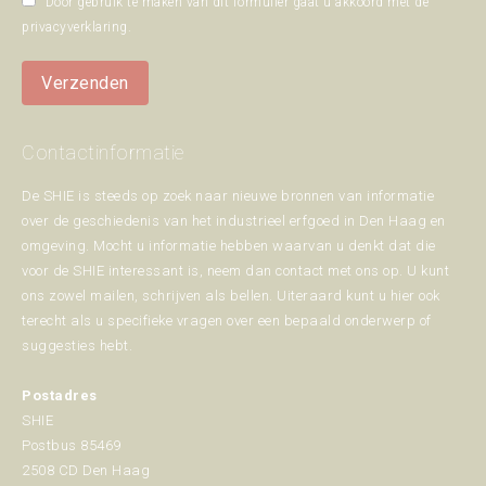
Door gebruik te maken van dit formulier gaat u akkoord met de
privacyverklaring
.
Verzenden
Contactinformatie
De SHIE is steeds op zoek naar nieuwe bronnen van informatie
over de geschiedenis van het industrieel erfgoed in Den Haag en
omgeving. Mocht u informatie hebben waarvan u denkt dat die
voor de SHIE interessant is, neem dan contact met ons op. U kunt
ons zowel mailen, schrijven als bellen. Uiteraard kunt u hier ook
terecht als u specifieke vragen over een bepaald onderwerp of
suggesties hebt.
Postadres
SHIE
Postbus 85469
2508 CD Den Haag