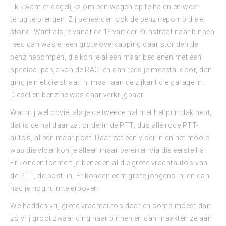
“Ik kwam er dagelijks om een wagen op te halen en weer
terug te brengen. Zij beheerden ook de benzinepomp die er
e
stond. Want als je vanaf de 1
van der Kunstraat naar binnen
reed dan was er een grote overkapping daar stonden de
benzinepompen, die kon je alleen maar bedienen met een
speciaal pasje van de RAC, en dan reed je meestal door, dan
ging je niet die straat in, maar aan de zijkant die garage in.
Diesel en benzine was daar verkrijgbaar.
Wat mij wel opviel als je de tweede hal met het puntdak hebt,
dat is de hal daar zat onderin de PTT, dus alle rode PTT-
auto’s, alleen maar post. Daar zat een vloer in en het mooie
was die vloer kon je alleen maar bereiken via die eerste hal.
Er konden toentertijd beneden al die grote vrachtauto’s van
de PTT, de post, in. Er konden echt grote jongens in, en dan
had je nog ruimte erboven.
We hadden vrij grote vrachtauto’s daar en soms moest dan
zo vrij groot zwaar ding naar binnen en dan maakten ze aan