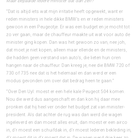
Maar bepaalde iedere minister dat dan zelf?
“Dat is altijd iets wat mijn irritatie heeft opgewekt, want er
reden ministers in hele dikke BMW’s en er reden ministers
gewoon in een Peugeotje. Er was een budget en je mocht tot
zo ver gaan, maar de chauffeur maakte uit wat voor auto de
minister ging kopen. Dan was het gewoon zo van, nee joh,
dat moet je niet kopen, alleen maar ellende en de ministers,
die hadden geen verstand van auto’s, die lieten hun oren
hangen naar de chauffeur. Dan kreeg je, nee die BMW 720 of
730 of 735 nee dat is het helemaal en dan werd er een
modus gevonden om over dat bedrag heen te gaan.”
“Over Den Uyl: moest er een hele kale Peugeot 504 komen.
Nou die werd dus aangeschaft en dan kon hij daar mee
pronken dat hij heel ver onder het budget zat van minister-
president. Als dat achter de rug was dan werd die wagen
ingeleverd en dan moest alles eruit, dan moest er een airco
in, d’r moest een schuifdak in, d’r moest lederen bekleding in,
d’r moest dit in d’r moest dat in. De wagen werd drie keer zo