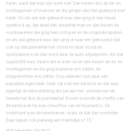
halen, want dat was zijn werk niet. Dan kwam dus de de- en
montageman of mannen en die gingen dan het spatbord eraf
halen. En als dat dan gebeurd was dan ging er een nieuw
spatbord op, dat deed dan diezelfde man en dan kwam de
voorbewerker die ging hem schuren en de volgende spuiten
en als dat gebeurd was dan ging ie naar een gebouwtje dat
ook op dat parkeerterrein stond en daar stond de
spuitcabine in en dan werd daar de auto afgespoten. Als dat
opgestijfd was, kwam die er weer uit en dan kwam de de- en
montageman en die ging koplamp erin zetten, de
knipperlichten erin zetten. Dus iedereen had daar een
bepaalde eigen taak. Daar zat ook een kantoor en dat was
eigenlijk de tekenafdeling die zat aan het uiteinde van de
tweede hal dus de puntdakhal. Boven woonde de cheffin van
de kantine en hij was chauffeur van de huurauto’s. De
onderkant was de tekenkamer, zoals ze dat dan noemden.
Daar liepen ook pakweg een mannetje of 15.”
Wat tekenden die dan?