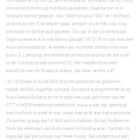
Hooikade en hij zat op de Pletterijkade. We keken vanuit onze
showroom recht op het Rijswijkseplein. Daarna ben ik in
militaire dienst gegaan, van 1966 tot eind 1967. In 1968 ben
ik eerst bij een Fiat-dealer gaan werken en ik heb ook nog
een tijdje bij de Renault gezeten. Die zat in de Gouwestraat.
Daarna werkte ik in een kleine garage 1972-74 en dat was een
Avia servicestation. Ik werkte als monteur samen met mijn
baas S. Lamping, die bediende de benzinepomp en dat was
in de Scheldestraat nummer 12. We hadden toen veel
klandizie van de Staatsdrukkerij, die daar achter zat.”
“In 1974 ben ik bij de RAC terecht gekomen en gebleven
totdat de RAC eigenlijk ophield. Die werd overgenomen door
Auto-lease Holland en ze kregen een zak geld mee van de
PTT of KPN heette het toentertijd, maar waar dat allemaal
aan besteed is weet ik niet, maar niet echt aan het personeel.
Ze wilden graag die 14.000 auto’s hebben die wij hadden en
toen die eenmaal van Auto-lease Holland waren, hadden ze
eigenlijk dat personeel niet meer nodig. Dat onderhoud aan