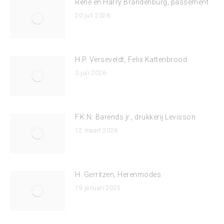
René en Harry Brandenburg, passement
20 juli 2026
H.P. Verseveldt, Felix Kattenbrood
3 juli 2026
F.K.N. Barends jr., drukkerij Levisson
12 maart 2026
H. Gerritzen, Herenmodes
19 januari 2025