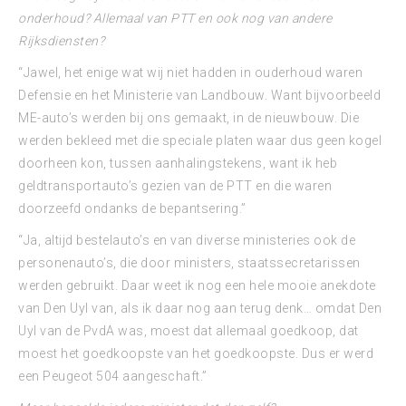
onderhoud? Allemaal van PTT en ook nog van andere
Rijksdiensten?
“Jawel, het enige wat wij niet hadden in ouderhoud waren
Defensie en het Ministerie van Landbouw. Want bijvoorbeeld
ME-auto’s werden bij ons gemaakt, in de nieuwbouw. Die
werden bekleed met die speciale platen waar dus geen kogel
doorheen kon, tussen aanhalingstekens, want ik heb
geldtransportauto’s gezien van de PTT en die waren
doorzeefd ondanks de bepantsering.”
“Ja, altijd bestelauto’s en van diverse ministeries ook de
personenauto’s, die door ministers, staatssecretarissen
werden gebruikt. Daar weet ik nog een hele mooie anekdote
van Den Uyl van, als ik daar nog aan terug denk… omdat Den
Uyl van de PvdA was, moest dat allemaal goedkoop, dat
moest het goedkoopste van het goedkoopste. Dus er werd
een Peugeot 504 aangeschaft.”