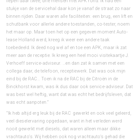
liepen daar twee, drie mensen met APK rond. Ik had een
stukje van de servicehal daar kon je vanaf de straat zo naar
binnen rijden. Daar waren alle faciliteiten: een brug, een lift en
schutbank voor allerlei andere toestanden, co-tester, noem
het maar op. Maar toen het op een gegeven moment Auto-
lease Holland werd, kreeg ik weer een andere taak
toebedeeld. Ik deed nog wel af en toe een APK, maar ik zat
meer aan de receptie. Ik kreeg een heel mooi visitekaartje J.
Verhoeff service-adviseur. …en dan zat ik samen met een
collega daar, de telefoon, receptiewerk. Dat was ook mijn
eind bij de RAC… Toen ik na de RAC bij de Citroën in de
Binckhorst kwam, was ik dus daar ook service-adviseur. Dat
was best wel heftig, want dat was echt het bedrijfsleven, dat
was echt aanpoten.”
“Ik heb altijd erg leuk bij de RAC gewerkt en ook veel geleerd,
veel dieselervaring opgedaan, want in het verleden werd
nooit gewerkt met diesels, dat waren alleen maar dikke
vrachtauto’s. Wij hebben ook nog vrachtauto’s gehad die