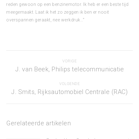
reden gewoon op een benzinemotor. Ik heb er een beste tijd
meegemaakt. Laat ik het zo zeggen ik ben er nooit
overspannen geraakt, nee werkdruk…”
Bericht
VORIGE
navigatie
J. van Beek, Philips telecommunicatie
Vorig
bericht
VOLGENDE
J. Smits, Rijksautomobiel Centrale (RAC)
Volgend
bericht
Gerelateerde artikelen