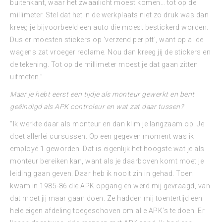
buitenkant, waar het zwaailicht moest komen… tot op de
millimeter. Stel dat het in de werkplaats niet zo druk was dan
kreeg je bijvoorbeeld een auto die moest bestickerd worden.
Dus er moesten stickers op ‘verzend per ptt’, want op al de
wagens zat vroeger reclame. Nou dan kreeg jij de stickers en
de tekening. Tot op de millimeter moest je dat gaan zitten
uitmeten.”
Maar je hebt eerst een tijdje als monteur gewerkt en bent
geëindigd als APK controleur en wat zat daar tussen?
“Ik werkte daar als monteur en dan klim je langzaam op. Je
doet allerlei cursussen. Op een gegeven moment was ik
employé 1 geworden. Dat is eigenlijk het hoogste wat je als
monteur bereiken kan, want als je daarboven komt moet je
leiding gaan geven. Daar heb ik nooit zin in gehad. Toen
kwam in 1985-86 die APK opgang en werd mij gevraagd, van
dat moet jij maar gaan doen. Ze hadden mij toentertijd een
hele eigen afdeling toegeschoven om alle APK’s te doen. Er