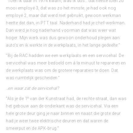
“Toen ik daar in 1974 kwam, was ik dus… dat heette toen zo
mooi employé 3, dat was zo het minste, je had ook nog
employé 2, maar dat werd niet gebruikt, gewoon werkman
heette dat dan, in PTT taal. Naderhand had je chef-werkman.
Dan werd je nog naderhand voorman dat was weer wat
hoger. Mijn werk was dus gewoon onderhoud plegen aan
auto’s en ik werkte in de werkplaats, in het lange gedeelte.”
“Bij de RAC hadden we een werkplaats en een servicehal. De
servicehal was meer bedoeld om á la minuut te repareren en
de werkplaats was om de grotere reparaties te doen. Dat
was ruimtelijk gescheiden.”
..en waar zat de servicehal?
e
“Als je de 1
van der Kunstraat had, de rechte straat, dan was
het gebouw aan de onderkant was de servicehal. Via een
hele grote deur ging je naar binnen en naast die grote deur
had je weer twee elektrische deuren en dat waren de
smeerput en de APK-brug.”