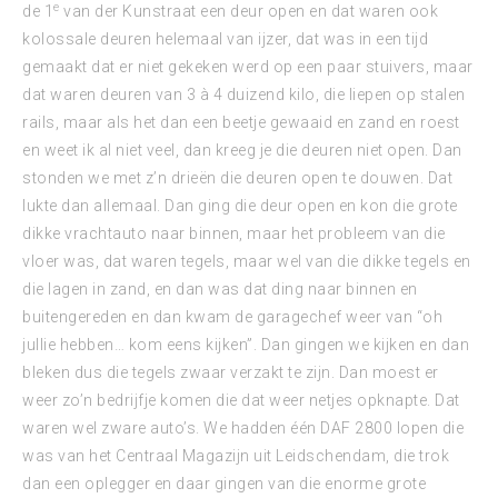
e
de 1
van der Kunstraat een deur open en dat waren ook
kolossale deuren helemaal van ijzer, dat was in een tijd
gemaakt dat er niet gekeken werd op een paar stuivers, maar
dat waren deuren van 3 à 4 duizend kilo, die liepen op stalen
rails, maar als het dan een beetje gewaaid en zand en roest
en weet ik al niet veel, dan kreeg je die deuren niet open. Dan
stonden we met z’n drieën die deuren open te douwen. Dat
lukte dan allemaal. Dan ging die deur open en kon die grote
dikke vrachtauto naar binnen, maar het probleem van die
vloer was, dat waren tegels, maar wel van die dikke tegels en
die lagen in zand, en dan was dat ding naar binnen en
buitengereden en dan kwam de garagechef weer van “oh
jullie hebben… kom eens kijken”. Dan gingen we kijken en dan
bleken dus die tegels zwaar verzakt te zijn. Dan moest er
weer zo’n bedrijfje komen die dat weer netjes opknapte. Dat
waren wel zware auto’s. We hadden één DAF 2800 lopen die
was van het Centraal Magazijn uit Leidschendam, die trok
dan een oplegger en daar gingen van die enorme grote