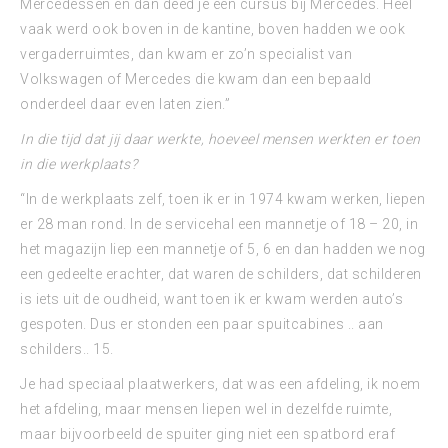
Mercedessen en dan deed je een cursus bij Mercedes. Heel
vaak werd ook boven in de kantine, boven hadden we ook
vergaderruimtes, dan kwam er zo’n specialist van
Volkswagen of Mercedes die kwam dan een bepaald
onderdeel daar even laten zien.”
In die tijd dat jij daar werkte, hoeveel mensen werkten er toen
in die werkplaats?
“In de werkplaats zelf, toen ik er in 1974 kwam werken, liepen
er 28 man rond. In de servicehal een mannetje of 18 – 20, in
het magazijn liep een mannetje of 5, 6 en dan hadden we nog
een gedeelte erachter, dat waren de schilders, dat schilderen
is iets uit de oudheid, want toen ik er kwam werden auto’s
gespoten. Dus er stonden een paar spuitcabines .. aan
schilders.. 15.
Je had speciaal plaatwerkers, dat was een afdeling, ik noem
het afdeling, maar mensen liepen wel in dezelfde ruimte,
maar bijvoorbeeld de spuiter ging niet een spatbord eraf