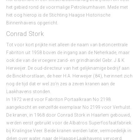
het gebied rond de voormalige Petroleumhaven. Mede met
het oog hierop is de Stichting Haagse Historische
Binnenhavens opgericht.
Conrad Stork
Tot voor kort prijkte niet alleen de naam van betoncentrale
Fabriton uit 1958 boven de ingang aan de Neherkade, maar
ook die van de vroegere zand- en grindhandel Gebr. J & K
Herweijer. De oud-directeur van het gelijknamige bedrijf aan
de Binckhorstlaan, de heer H.A. Herweijer (84), herinnert zich
nog de tijd dat er wel zo’n zes a zeven kranen aan de
Laakhavens stonden.
In 1972 werd voor Fabriton Portaalkraan No 2198
aangekocht en eenzelfde exemplaar No 2199 voor Verhulst.
De kranen, in 1968 door Conrad Stork in Haarlem gebouwd,
werden eerst gebruikt voor de Albatros Superfosfaatfabriek
bij Kralingse Veer. Beide kranen werden later, vermoedelijk in
delen over water, naar de Haagse Laakhavens vervoerd.