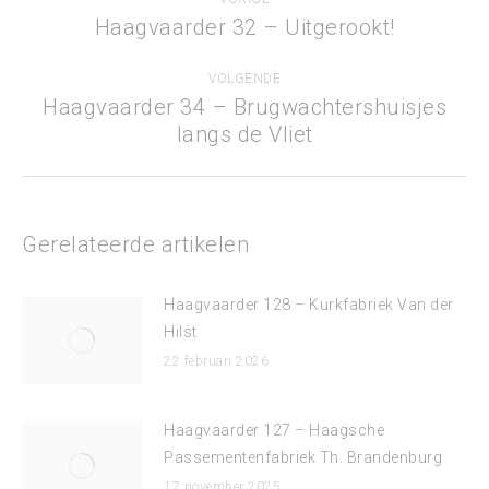
navigatie
Haagvaarder 32 – Uitgerookt!
Vorig
bericht
VOLGENDE
Haagvaarder 34 – Brugwachtershuisjes
Volgend
langs de Vliet
bericht
Gerelateerde artikelen
Haagvaarder 128 – Kurkfabriek Van der
Hilst
22 februari 2026
Haagvaarder 127 – Haagsche
Passementenfabriek Th. Brandenburg
17 november 2025