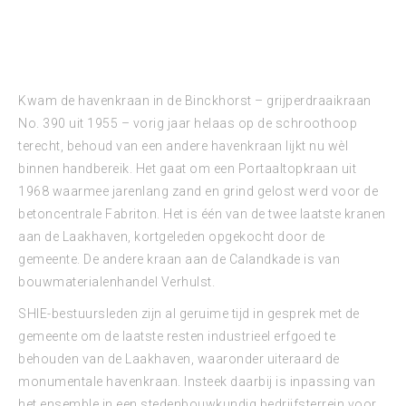
Kwam de havenkraan in de Binckhorst – grijperdraaikraan
No. 390 uit 1955 – vorig jaar helaas op de schroothoop
terecht, behoud van een andere havenkraan lijkt nu wèl
binnen handbereik. Het gaat om een Portaaltopkraan uit
1968 waarmee jarenlang zand en grind gelost werd voor de
betoncentrale Fabriton. Het is één van de twee laatste kranen
aan de Laakhaven, kortgeleden opgekocht door de
gemeente. De andere kraan aan de Calandkade is van
bouwmaterialenhandel Verhulst.
SHIE-bestuursleden zijn al geruime tijd in gesprek met de
gemeente om de laatste resten industrieel erfgoed te
behouden van de Laakhaven, waaronder uiteraard de
monumentale havenkraan. Insteek daarbij is inpassing van
het ensemble in een stedenbouwkundig bedrijfsterrein voor