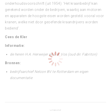
onderhoudsvoorschrift (uit 1954): ‘Het kraanbedrijf kan
gerekend worden onder de bedrijven, waarbij aan motoren
en apparaten de hoogste eisen worden gesteld..vooral voor
kranen, welke niet door geoefende kraandrijvers worden
bediend’.
Cees de Kler
Informatie:
de heren H.A. Herweijer en L.H. Vos (oud dir. Fabriton)
Bronnen:
bedrijfsarchief Nelcon BV te Rotterdam en eigen
documentatie
Bericht
VORIGE