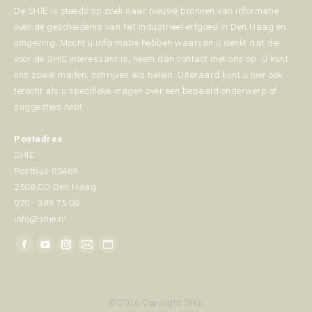
De SHIE is steeds op zoek naar nieuwe bronnen van informatie
over de geschiedenis van het industrieel erfgoed in Den Haag en
omgeving. Mocht u informatie hebben waarvan u denkt dat die
voor de SHIE interessant is, neem dan contact met ons op. U kunt
ons zowel mailen, schrijven als bellen. Uiteraard kunt u hier ook
terecht als u specifieke vragen over een bepaald onderwerp of
suggesties hebt.
Postadres
SHIE
Postbus 85469
2508 CD Den Haag
070 - 389 75 08
info@shie.nl
Vind ons op:
Facebook
YouTube
Instagram
Mail
Website
page
page
page
page
page
opens
opens
opens
opens
opens
© 2026 Copyright SHIE
in
in
in
in
in