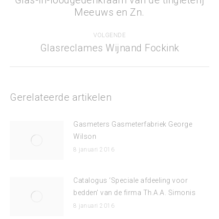
Glas-in-loodgedenkraam van de tingieterij
Vorig
Meeuws en Zn.
bericht
VOLGENDE
Glasreclames Wijnand Fockink
Volgend
bericht
Gerelateerde artikelen
Gasmeters Gasmeterfabriek George
Wilson
8 januari 2016
Catalogus ‘Speciale afdeeling voor
bedden’ van de firma Th.A.A. Simonis
8 januari 2016