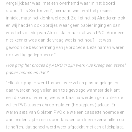
vergelijkbaar was, met een overhemd waar in het boord
stond: “It is Senforized”, niemand wist wat het precies
inhield, maar het klonk wel goed. Zo ligt het bij Alroderen ook
en wij hadden ook bordjes waar geen papier inging en dan
was het volledig van Alroïd. Ja, maar dat was PVC. Voor een
niet-kenner was dan de vraag wat is het nou? Het was
gewoon de bescherming van je procédé. Deze namen waren
ook wettig gedeponeerd.”
Hoe ging het proces bij ALRO in zijn werk? Je kreeg een stapel
papier binnen en dan?
“Elk stuk papier werd tussen twee vellen plastic gelegd en
daar werden nog vellen aan toe gevoegd wanneer de klant
een dikkere uitvoering wenste. Daarna werden gemonteerde
vellen PVC tussen chroomplaten (hoogglans)gelegd. Er
waren sets van 8 platen PVC die we een cassette noemde en
aan beiden zijden een soort kussen om kleine verschillen op
te heffen, dat geheel werd weer afgedekt met een afdekplaat.