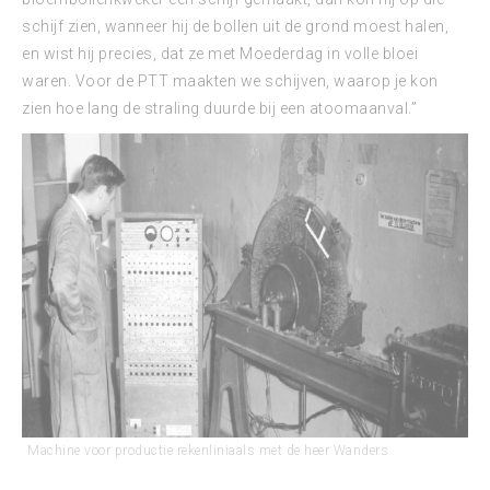
schijf zien, wanneer hij de bollen uit de grond moest halen,
en wist hij precies, dat ze met Moederdag in volle bloei
waren. Voor de PTT maakten we schijven, waarop je kon
zien hoe lang de straling duurde bij een atoomaanval.”
Machine voor productie rekenliniaals met de heer Wanders