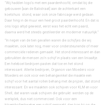
“Wij hadden logo’s met een paardenhoofd, omdat bij die
gebouwen [aan de Balistraat] aan de achterkant een
koetshuis stond, waar ook onze fabricage werd gedaan.
Daar hing in de muur een heel groot paardenhoofd. En dat is
ons logo altijd geweest, eerst was het echt een paard,
daarna werd het steeds gestileerder en moderner natuurlijk.”
“In negen van de tien gevallen waren die schijfjes die wij
maakten, ook later nog, meer voor ondersteunende of meer
commerciële redenen gemaakt. Het stond interessant en dan
gebruikten de mensen zo’n schijf in plaats van een liniaaltje.
Een heleboel bedrijven pasten dat toe en het stond
interessant. Allerlei bedrijven, Organon van Moeders voor
Moeders en ook voor een behangwinkel die maakte een
schijf voor het aantal rollen behang met de prijzen, dat stond
interessant. En we maakten ook schijven voor KLM en voor
Shell, dat waren vaak schijven die gebruikt werden op de
werkplek, dus niet commercieel. Ook voor een
bloembollenkweker een schijf gemaakt, dan kon hij op die