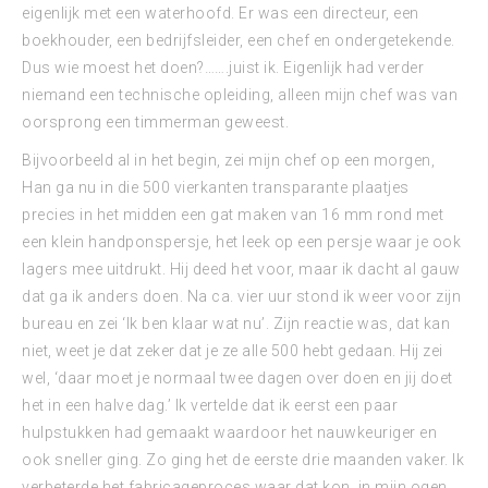
eigenlijk met een waterhoofd. Er was een directeur, een
boekhouder, een bedrijfsleider, een chef en ondergetekende.
Dus wie moest het doen?…….juist ik. Eigenlijk had verder
niemand een technische opleiding, alleen mijn chef was van
oorsprong een timmerman geweest.
Bijvoorbeeld al in het begin, zei mijn chef op een morgen,
Han ga nu in die 500 vierkanten transparante plaatjes
precies in het midden een gat maken van 16 mm rond met
een klein handponspersje, het leek op een persje waar je ook
lagers mee uitdrukt. Hij deed het voor, maar ik dacht al gauw
dat ga ik anders doen. Na ca. vier uur stond ik weer voor zijn
bureau en zei ‘Ik ben klaar wat nu’. Zijn reactie was, dat kan
niet, weet je dat zeker dat je ze alle 500 hebt gedaan. Hij zei
wel, ‘daar moet je normaal twee dagen over doen en jij doet
het in een halve dag.’ Ik vertelde dat ik eerst een paar
hulpstukken had gemaakt waardoor het nauwkeuriger en
ook sneller ging. Zo ging het de eerste drie maanden vaker. Ik
verbeterde het fabricageproces waar dat kon, in mijn ogen