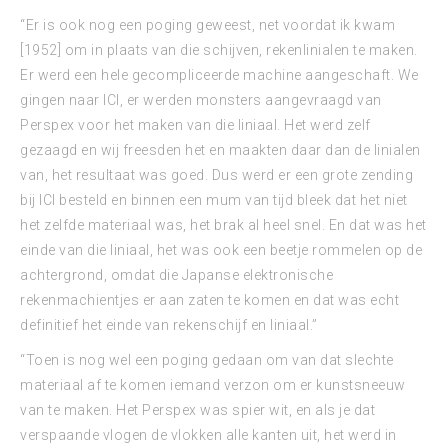
“Er is ook nog een poging geweest, net voordat ik kwam
[1952] om in plaats van die schijven, rekenlinialen te maken.
Er werd een hele gecompliceerde machine aangeschaft. We
gingen naar ICI, er werden monsters aangevraagd van
Perspex voor het maken van die liniaal. Het werd zelf
gezaagd en wij freesden het en maakten daar dan de linialen
van, het resultaat was goed. Dus werd er een grote zending
bij ICI besteld en binnen een mum van tijd bleek dat het niet
het zelfde materiaal was, het brak al heel snel. En dat was het
einde van die liniaal, het was ook een beetje rommelen op de
achtergrond, omdat die Japanse elektronische
rekenmachientjes er aan zaten te komen en dat was echt
definitief het einde van rekenschijf en liniaal.”
“Toen is nog wel een poging gedaan om van dat slechte
materiaal af te komen iemand verzon om er kunstsneeuw
van te maken. Het Perspex was spier wit, en als je dat
verspaande vlogen de vlokken alle kanten uit, het werd in