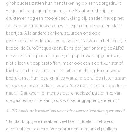
girohouders zetten hun handtekening op een voorgedrukt
vakje, het pasje ging terug naar de Staatsdrukkerij, die
drukten er nog een mooie bedrukking bij, sneden het op het
formaat wat nodig was en wij kregen dan de kant-en-klare
kaartjes. Alle andere banken, stuurden ons ook
gepersonaliseerde kaartjes op vellen, dat was in het begin, ik
bedoel de EuroChequeKaart. Eens per jaar ontving de ALRO
die vellen van speciaal papier, dit papier was opgebouwd,
niet alleen uit papierstoffen, maar ook een soort kunststof.
Die had na het lamineren een betere hechting. En dat werd
bedrukt met hun logo en alles wat zij erop wilden laten staan
en ook op de achterkant, zoals: ‘de vinder moet het opsturen
naar…’. Dat kwam binnen op dat ‘eindeloze’ papier met van
die gaatjes aan de kant, ook wel kettingpapier genoemd.”
ALRO heeft ook materiaal voor Montessorischolen gemaakt?
“Ja, dat klopt, we maakten veel leermiddelen. Het werd
allemaal gealrodeerd. We gebruikten aanvankelijk alleen