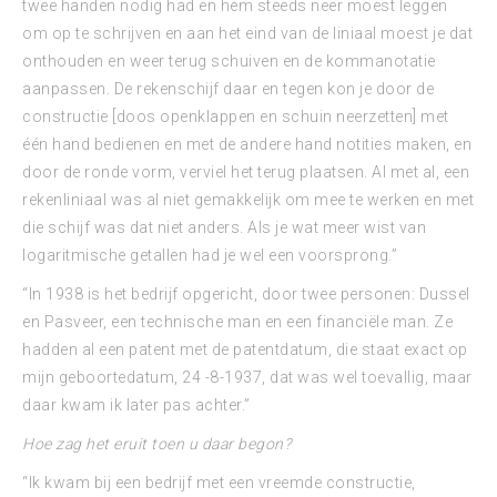
twee handen nodig had en hem steeds neer moest leggen
om op te schrijven en aan het eind van de liniaal moest je dat
onthouden en weer terug schuiven en de kommanotatie
aanpassen. De rekenschijf daar en tegen kon je door de
constructie [doos openklappen en schuin neerzetten] met
één hand bedienen en met de andere hand notities maken, en
door de ronde vorm, verviel het terug plaatsen. Al met al, een
rekenliniaal was al niet gemakkelijk om mee te werken en met
die schijf was dat niet anders. Als je wat meer wist van
logaritmische getallen had je wel een voorsprong.”
“In 1938 is het bedrijf opgericht, door twee personen: Dussel
en Pasveer, een technische man en een financiële man. Ze
hadden al een patent met de patentdatum, die staat exact op
mijn geboortedatum, 24 -8-1937, dat was wel toevallig, maar
daar kwam ik later pas achter.”
Hoe zag het eruit toen u daar begon?
“Ik kwam bij een bedrijf met een vreemde constructie,