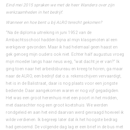
Eind mei 2015 spraken we met de heer Wanders over zijn
werkzaamheden in het bedrijf.
Wanneer en hoe bent u bij ALRO terecht gekomen?
“Na de diploma uitreiking in juni 1952 van de
Ambachtsschool hadden bijna al mijn klasgenoten al een
werkgever gevonden. Maar ik had helemaal geen haast en
gek genoeg mijn ouders ook niet. Echter half augustus vroeg
mijn moeder langs haar neus weg, “wat dacht je er van?” Ik
ging toen naar het arbeidsbureau en kreeg te horen, ga maar
naar de ALRO, een bedrijf dat o.a. rekenschijven vervaardigt,
het is in de Balistraat, daar is nog plaats voor een jongste
bediende. Daar aangekomen waren er nog vijf gegadigden.
Het was een groot herenhuis met een poort in het midden,
met daarachter nog een groot koetshuis. We werden
rondgeleid en aan het eind daarvan werd gevraagd hoeveel ik
wilde verdienen. Ik begreep later dat ik het hoogste bedrag
had genoemd. De volgende dag lag er een brief in de bus met