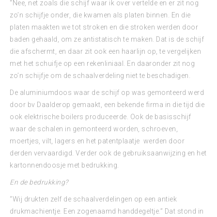
“Nee, net zoals die schijf waar ik over vertelde en er zit nog
zo’n schijfje onder, die kwamen als platen binnen. En die
platen maakten we tot stroken en die stroken werden door
baden gehaald, om ze antistatisch te maken. Dat is de schijf
die afschermt, en daar zit ook een haarlijn op, te vergelijken
met het schuifje op een rekenliniaal. En daaronder zit nog
zo’n schijfje om de schaalverdeling niet te beschadigen.
De aluminiumdoos waar de schijf op was gemonteerd werd
door bv Daalderop gemaakt, een bekende firma in die tijd die
ook elektrische boilers produceerde. Ook de basisschijf
waar de schalen in gemonteerd worden, schroeven,
moertjes, vilt, lagers en het patentplaatje werden door
derden vervaardigd. Verder ook de gebruiksaanwijzing en het
kartonnendoosje met bedrukking.
En de bedrukking?
“Wij drukten zelf de schaalverdelingen op een antiek
drukmachientje. Een zogenaamd handdegeltje.” Dat stond in