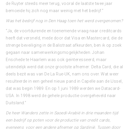
de Ruyter steeds meer terug, vooral de laatste twee jaar
bemoeide hij zich nog maar weinig met het bedrijf.”
Was het bedrijf nog in Den Haag toen het werd overgenomen?
“Ja, de voortdurende en toenemende vraag naar creditcards
heeft dat versneld, mede door dat Visa en Mastercard, die de
strenge beveiliging in de Balistraat afkeurden, ben ik op zoek
gegaan naar samenwerkingsmogelijkheden. Johan
Enschede te Haarlem was ook geïnteresseerd, maar
uiteindelijk werd dat onze grootste afnemer: Delta Card, die al
deels bezit was van De La Rue-UK, nam ons over. Wat weer
resulteerde in een geheel nieuw pand in Capelle aan de IJssel,
dat was begin 1989. En op 1 juni 1989 werden we Datacard-
USA. In 1998 werd de gehele productie overgeheveld naar
Duitsland.”
De heer Wanders zette in Saoedi-Arabië in drie maanden tijd
een bedrijf op poten voor de productie van credit cards,
eveneens voor een andere afnemer op Sardinië. Tussen door