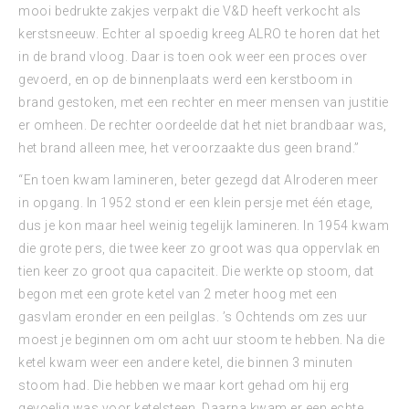
mooi bedrukte zakjes verpakt die V&D heeft verkocht als
kerstsneeuw. Echter al spoedig kreeg ALRO te horen dat het
in de brand vloog. Daar is toen ook weer een proces over
gevoerd, en op de binnenplaats werd een kerstboom in
brand gestoken, met een rechter en meer mensen van justitie
er omheen. De rechter oordeelde dat het niet brandbaar was,
het brand alleen mee, het veroorzaakte dus geen brand.”
“En toen kwam lamineren, beter gezegd dat Alroderen meer
in opgang. In 1952 stond er een klein persje met één etage,
dus je kon maar heel weinig tegelijk lamineren. In 1954 kwam
die grote pers, die twee keer zo groot was qua oppervlak en
tien keer zo groot qua capaciteit. Die werkte op stoom, dat
begon met een grote ketel van 2 meter hoog met een
gasvlam eronder en een peilglas. ’s Ochtends om zes uur
moest je beginnen om om acht uur stoom te hebben. Na die
ketel kwam weer een andere ketel, die binnen 3 minuten
stoom had. Die hebben we maar kort gehad om hij erg
gevoelig was voor ketelsteen. Daarna kwam er een echte