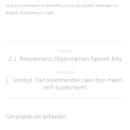
was hij werkzaam in dezelfde sector als Quality-Manager in
België, Duitsland en Italië.
Bericht
VORIGE
navigatie
J.J. Nieuwmans, Stalenramen fabriek Alta
Vorig
bericht
VOLGENDE
L. Gordijn. Van kolenhandel naar doe-meer-
Volgend
zelf-supermarkt
bericht
Gerelateerde artikelen