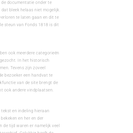
m de documentatie onder te
dat bleek helaas niet mogelijk.
rloren te laten gaan en dit te
le steun van Fonds 1818 is dit
ebben ook meerdere categorieën
ezocht. In het historisch
men. Tevens zijn zoveel
de bezoeker een handvat te
functie van de site brengt de
nt ook andere vindplaatsen.
tekst en indeling hieraan
 bekeken en her en der
 de tijd waren er namelijk veel