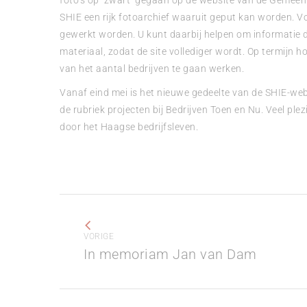
foto’s op ‘zwart’ gegaan op de website van de Gemeent
SHIE een rijk fotoarchief waaruit geput kan worden. Vo
gewerkt worden. U kunt daarbij helpen om informatie d
materiaal, zodat de site vollediger wordt. Op termijn 
van het aantal bedrijven te gaan werken.
Vanaf eind mei is het nieuwe gedeelte van de SHIE-web
de rubriek projecten bij Bedrijven Toen en Nu. Veel plez
door het Haagse bedrijfsleven.
Bericht
navigatie
VORIGE
Vorig
In memoriam Jan van Dam
bericht