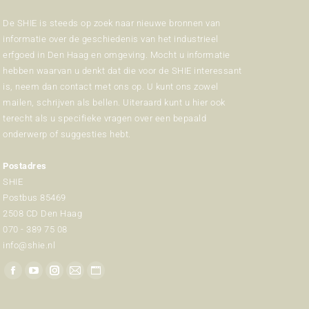
De SHIE is steeds op zoek naar nieuwe bronnen van
informatie over de geschiedenis van het industrieel
erfgoed in Den Haag en omgeving. Mocht u informatie
hebben waarvan u denkt dat die voor de SHIE interessant
is, neem dan contact met ons op. U kunt ons zowel
mailen, schrijven als bellen. Uiteraard kunt u hier ook
terecht als u specifieke vragen over een bepaald
onderwerp of suggesties hebt.
Postadres
SHIE
Postbus 85469
2508 CD Den Haag
070 - 389 75 08
info@shie.nl
Vind ons op:
Facebook
YouTube
Instagram
Mail
Website
page
page
page
page
page