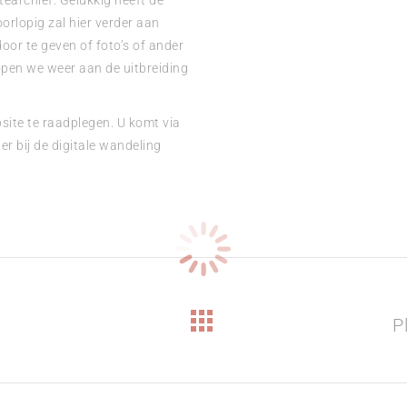
earchief. Gelukkig heeft de
orlopig zal hier verder aan
oor te geven of foto’s of ander
hopen we weer aan de uitbreiding
site te raadplegen. U komt via
ier bij de digitale wandeling
P
Volgend
bericht