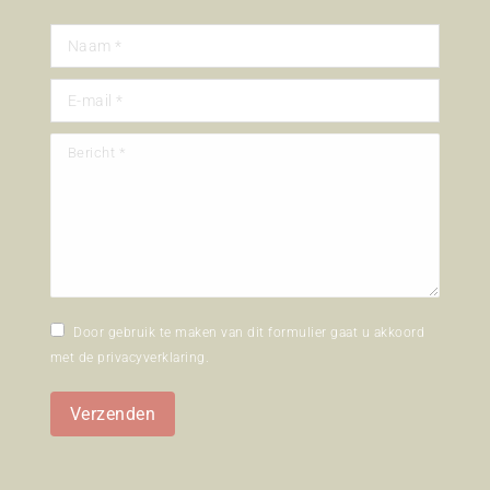
Naam *
E-mail *
Bericht *
Door gebruik te maken van dit formulier gaat u akkoord
met de
privacyverklaring
.
Verzenden