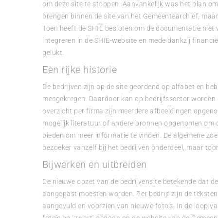
om deze site te stoppen. Aanvankelijk was het plan o
brengen binnen de site van het Gemeentearchief, maar 
Toen heeft de SHIE besloten om de documentatie niet ve
integreren in de SHIE-website en mede dankzij financië
gelukt.
Een rijke historie
De bedrijven zijn op de site geordend op alfabet en h
meegekregen. Daardoor kan op bedrijfssector worden g
overzicht per firma zijn meerdere afbeeldingen opgeno
mogelijk literatuur of andere bronnen opgenomen om 
bieden om meer informatie te vinden. De algemene zoek
bezoeker vanzelf bij het bedrijven onderdeel, maar too
Bijwerken en uitbreiden
De nieuwe opzet van de bedrijvensite betekende dat de 
aangepast moesten worden. Per bedrijf zijn de teksten
aangevuld en voorzien van nieuwe foto’s. In de loop van