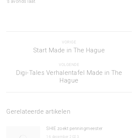
’s avonds laat.
Bericht
VORIGE
navigatie
Start Made in The Hague
Vorig
bericht
VOLGENDE
Digi-Tales Verhalentafel Made in The
Volgend
Hague
bericht
Gerelateerde artikelen
SHIE zoekt penningmeester
16 december 2023