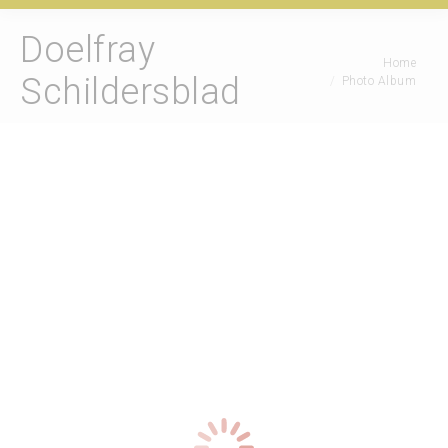
Doelfray
Je bent hier:
Home
Schildersblad
Photo Album