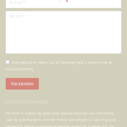
E-mail *
Bericht *
Door gebruik te maken van dit formulier gaat u akkoord met de
privacyverklaring
.
Verzenden
Contactinformatie
De SHIE is steeds op zoek naar nieuwe bronnen van informatie
over de geschiedenis van het industrieel erfgoed in Den Haag en
omgeving. Mocht u informatie hebben waarvan u denkt dat die