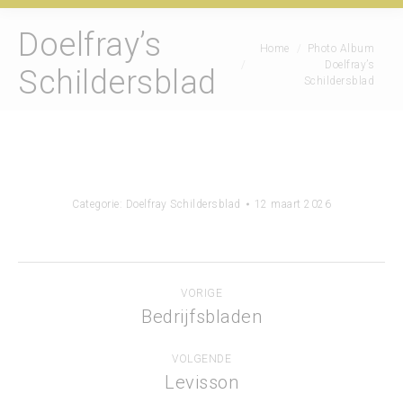
Doelfray’s
Je bent hier:
Home
Photo Album
Doelfray’s
Schildersblad
Schildersblad
Categorie:
Doelfray Schildersblad
12 maart 2026
Album
VORIGE
navigatie
Bedrijfsbladen
Vorig
album:
VOLGENDE
Levisson
Volgend