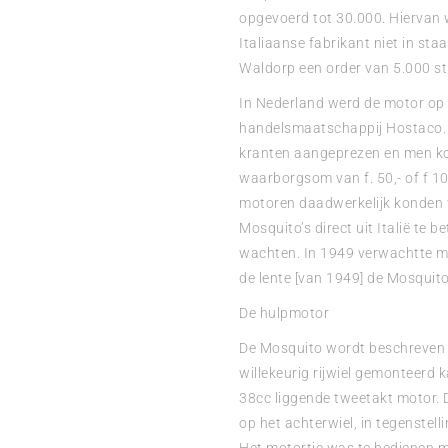
opgevoerd tot 30.000. Hiervan
Italiaanse fabrikant niet in st
Waldorp een order van 5.000 st
In Nederland werd de motor op
handelsmaatschappij Hostaco. I
kranten aangeprezen en men kon
waarborgsom van f. 50,- of f 100
motoren daadwerkelijk konden 
Mosquito’s direct uit Italië te 
wachten. In 1949 verwachtte me
de lente [van 1949] de Mosquito 
De hulpmotor
De Mosquito wordt beschreven a
willekeurig rijwiel gemonteerd
38cc liggende tweetakt motor. D
op het achterwiel, in tegenstell