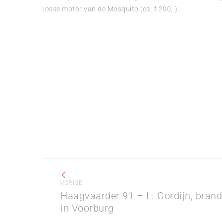
losse motor van de Mosquito (ca. f 200,-).
Bericht
navigatie
VORIGE
Haagvaarder 91 – L. Gordijn, bran
Vorig
in Voorburg
bericht