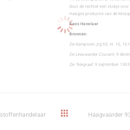
door de rechter een stokje voo
Haagse productie van de Mosqu
Koos Havelaar
Bronnen:
De Kampioen
, jrg 63, nr. 10, 10
De Leeuwarder Courant
, 9 dec
De Telegraaf
, 9 september 1953
dstoffenhandelaar
Haagvaarder 93
Volgend
bericht