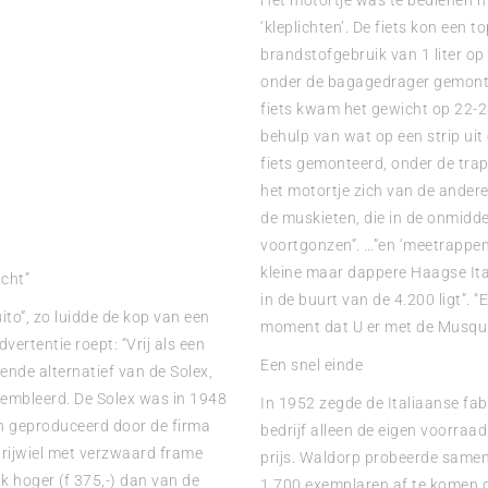
Het motortje was te bedienen m
‘kleplichten’. De fiets kon een 
brandstofgebruik van 1 liter op
onder de bagagedrager gemont
fiets kwam het gewicht op 22-2
behulp van wat op een strip u
fiets gemonteerd, onder de tra
het motortje zich van de ander
de muskieten, die in de onmidd
voortgonzen”. …”en ‘meetrappen’
kleine maar dappere Haagse Ita
cht”
in de buurt van de 4.200 ligt”. 
ito”, zo luidde de kop van een
moment dat U er met de Musquit
vertentie roept: “Vrij als een
Een snel einde
rende alternatief van de Solex,
embleerd. De Solex was in 1948
In 1952 zegde de Italiaanse fa
n geproduceerd door de firma
bedrijf alleen de eigen voorra
 rijwiel met verzwaard frame
prijs. Waldorp probeerde same
jk hoger (f 375,-) dan van de
1.700 exemplaren af te komen d