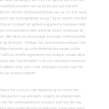
et twee handeltjes: één voor het gas en één voor het
topsnelheid bereiken van ca 30 km per uur met een
 80 tot 100 km. De brandstoftank van ca. 2½ liter werd
eerd. Het motorgedeelte woog 7 kg en samen met een
3 kg en zo bleef het geheel nog goed te hanteren. Met
it een meccanodoos leek, werd de motor onderaan de
pas. Met deze vrij eenvoudige montage onderscheidde
en op de markt. “Ziedaar het voornaamste nieuws over
ellijke toekomst op onze Nederlandse wegen zullen
 zelfs bij straffe tegenwind niet nodig is, omdat deze
liaan een ‘toerenmaker’ is en zijn maximum toerental
“En telkens weer zult U met verlangen uitzien naar het
o op uit kunt trekken”
brikant het contract met Waldorp op en mocht het
ad Mosquito’s nog verkopen, volgens de afgesproken
n met het verkoopkantoor Hostaco snel van de nog
oor deze onder de prijs te verkopen, maar daar werd