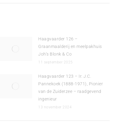
Haagvaarder 126 –
Graanmaalderij en meelpakhuis
Joh’s Blonk & Co
11 september 2025
Haagvaarder 123 – Ir. J.C.
Pannekoek (1888-1971), Pionier
van de Zuiderzee – raadgevend
ingenieur
13 november 2024