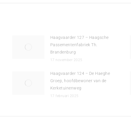
Haagvaarder 127 – Haagsche
Passementenfabriek Th.
Brandenburg
17 november 2025
Haagvaarder 124 – De Haeghe
Groep, hoofdbewoner van de
Kerketuinenweg
17 februari 2025