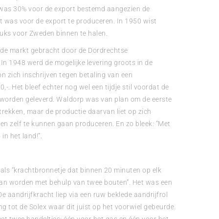
 was 30% voor de export bestemd aangezien de
aat was voor de export te produceren. In 1950 wist
uks voor Zweden binnen te halen.
 de markt gebracht door de Dordrechtse
n 1948 werd de mogelijke levering groots in de
 zich inschrijven tegen betaling van een
,-. Het bleef echter nog wel een tijdje stil voordat de
worden geleverd. Waldorp was van plan om de eerste
betrekken, maar de productie daarvan liet op zich
n zelf te kunnen gaan produceren. En zo bleek: “Met
in het land!”.
ls “krachtbronnetje dat binnen 20 minuten op elk
 kan worden met behulp van twee bouten”. Het was een
e aandrijfkracht liep via een ruw beklede aandrijfrol
ing tot de Solex waar dit juist op het voorwiel gebeurde.