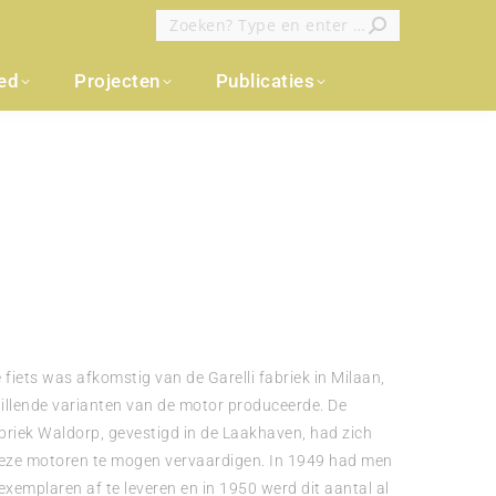
Zoeken:
oed
Projecten
Publicaties
iets was afkomstig van de Garelli fabriek in Milaan,
illende varianten van de motor produceerde. De
riek Waldorp, gevestigd in de Laakhaven, had zich
deze motoren te mogen vervaardigen. In 1949 had men
exemplaren af te leveren en in 1950 werd dit aantal al