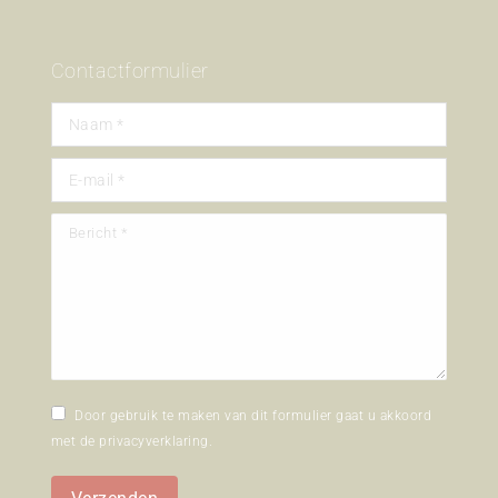
Contactformulier
Naam *
E-mail *
Bericht *
Door gebruik te maken van dit formulier gaat u akkoord
met de
privacyverklaring
.