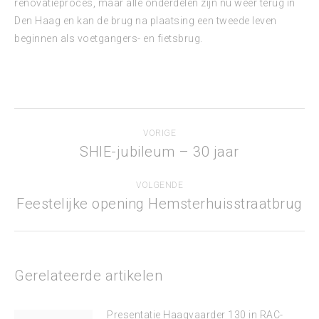
renovatieproces, maar alle onderdelen zijn nu weer terug in
Den Haag en kan de brug na plaatsing een tweede leven
beginnen als voetgangers- en fietsbrug.
Bericht
VORIGE
navigatie
SHIE-jubileum – 30 jaar
Vorig
bericht
VOLGENDE
Feestelijke opening Hemsterhuisstraatbrug
Volgend
bericht
Gerelateerde artikelen
Presentatie Haagvaarder 130 in RAC-