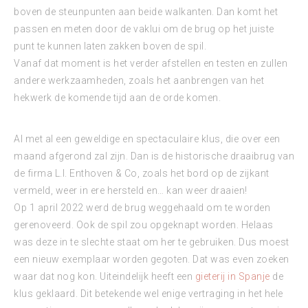
boven de steunpunten aan beide walkanten. Dan komt het
passen en meten door de vaklui om de brug op het juiste
punt te kunnen laten zakken boven de spil.
Vanaf dat moment is het verder afstellen en testen en zullen
andere werkzaamheden, zoals het aanbrengen van het
hekwerk de komende tijd aan de orde komen.
Al met al een geweldige en spectaculaire klus, die over een
maand afgerond zal zijn. Dan is de historische draaibrug van
de firma L.I. Enthoven & Co, zoals het bord op de zijkant
vermeld, weer in ere hersteld en… kan weer draaien!
Op 1 april 2022 werd de brug weggehaald om te worden
gerenoveerd. Ook de spil zou opgeknapt worden. Helaas
was deze in te slechte staat om her te gebruiken. Dus moest
een nieuw exemplaar worden gegoten. Dat was even zoeken
waar dat nog kon. Uiteindelijk heeft een
gieterij in Spanje
de
klus geklaard. Dit betekende wel enige vertraging in het hele