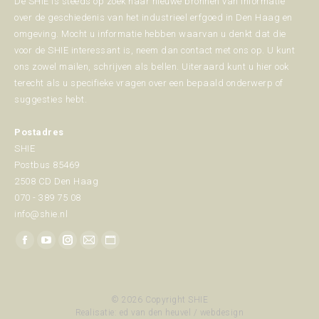
De SHIE is steeds op zoek naar nieuwe bronnen van informatie
over de geschiedenis van het industrieel erfgoed in Den Haag en
omgeving. Mocht u informatie hebben waarvan u denkt dat die
voor de SHIE interessant is, neem dan contact met ons op. U kunt
ons zowel mailen, schrijven als bellen. Uiteraard kunt u hier ook
terecht als u specifieke vragen over een bepaald onderwerp of
suggesties hebt.
Postadres
SHIE
Postbus 85469
2508 CD Den Haag
070 - 389 75 08
info@shie.nl
Vind ons op:
Facebook
YouTube
Instagram
Mail
Website
page
page
page
page
page
opens
opens
opens
opens
opens
© 2026 Copyright SHIE
in
in
in
in
in
Realisatie:
ed van den heuvel / webdesign