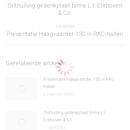
navigatie
Onthulling gedenkplaat firma L.I. Enthoven
Vorig
& Co.
bericht
VOLGENDE
Presentatie Haagvaarder 130 in RAC-hallen
Volgend
bericht
Gerelateerde artikelen
Presentatie Haagvaarder 130 in RAC-
hallen
8 augustus 2026
Onthulling gedenkplaat firma L.I.
Enthoven & Co.
17 april 2026