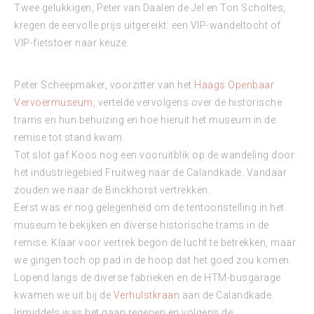
Twee gelukkigen, Peter van Daalen de Jel en Ton Scholtes,
kregen de eervolle prijs uitgereikt: een VIP-wandeltocht of
VIP-fietstoer naar keuze.
Peter Scheepmaker, voorzitter van het
Haags Openbaar
Vervoermuseum
, vertelde vervolgens over de historische
trams en hun behuizing en hoe hieruit het museum in de
remise tot stand kwam.
Tot slot gaf Koos nog een vooruitblik op de wandeling door
het industriegebied Fruitweg naar de Calandkade. Vandaar
zouden we naar de Binckhorst vertrekken.
Eerst was er nog gelegenheid om de tentoonstelling in het
museum te bekijken en diverse historische trams in de
remise. Klaar voor vertrek begon de lucht te betrekken, maar
we gingen toch op pad in de hoop dat het goed zou komen.
Lopend langs de diverse fabrieken en de HTM-busgarage
kwamen we uit bij de
Verhulstkraan
aan de Calandkade.
Inmiddels was het gaan regenen en volgens de