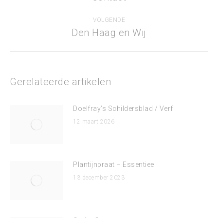
bericht
VOLGENDE
Den Haag en Wij
Volgend
bericht
Gerelateerde artikelen
Doelfray’s Schildersblad / Verf
12 maart 2026
Plantijnpraat – Essentieel
13 december 2023