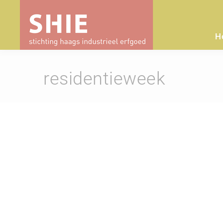
H
residentieweek