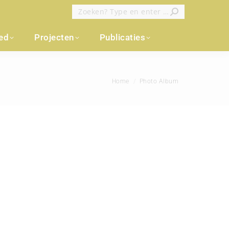
Zoeken:
oed
Projecten
Publicaties
Je bent hier:
Home
Photo Album