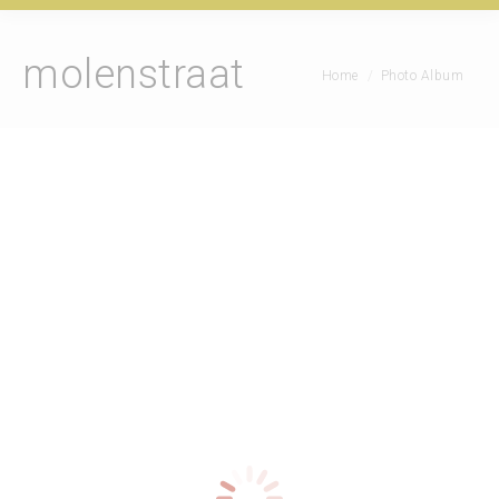
molenstraat
Je bent hier:
Home
Photo Album