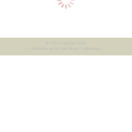
molenstraat
© 2026 Copyright SHIE
Realisatie:
ed van den heuvel / webdesign