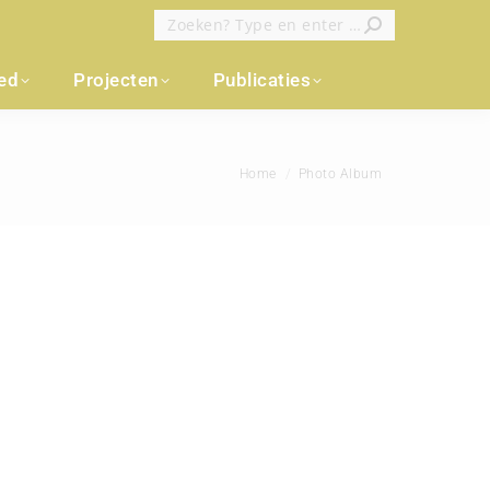
Zoeken:
oed
Projecten
Publicaties
Je bent hier:
Home
Photo Album