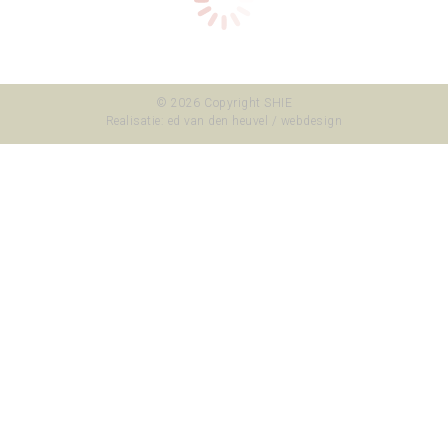
Levisson
© 2026 Copyright SHIE
Realisatie:
ed van den heuvel / webdesign