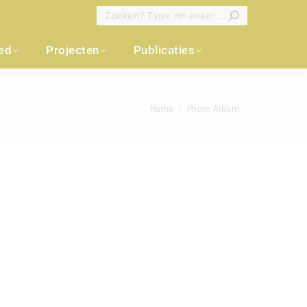
Zoeken:
oed
Projecten
Publicaties
Je bent hier:
Home
Photo Album