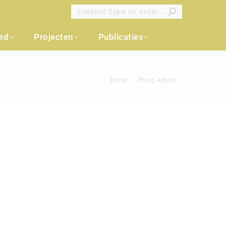
Zoeken:
oed
Projecten
Publicaties
Je bent hier:
Home
Photo Album