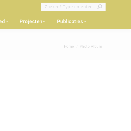
Zoeken:
oed
Projecten
Publicaties
Je bent hier:
Home
Photo Album