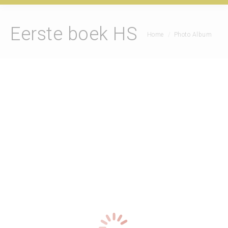
Eerste boek HS
Je bent hier:
Home
Photo Album