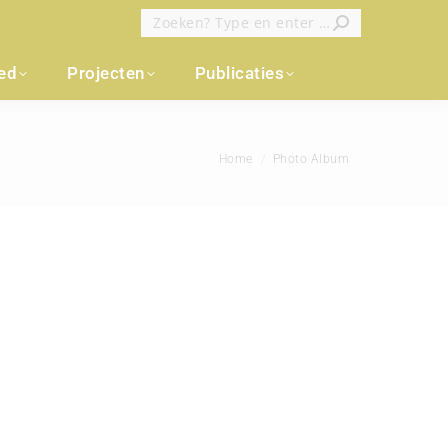
Zoeken:
oed
Projecten
Publicaties
Je bent hier:
Home
Photo Album