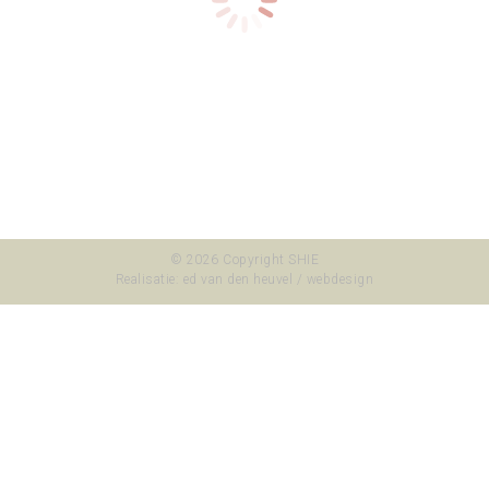
brouwersgracht 2005
© 2026 Copyright SHIE
Realisatie:
ed van den heuvel / webdesign