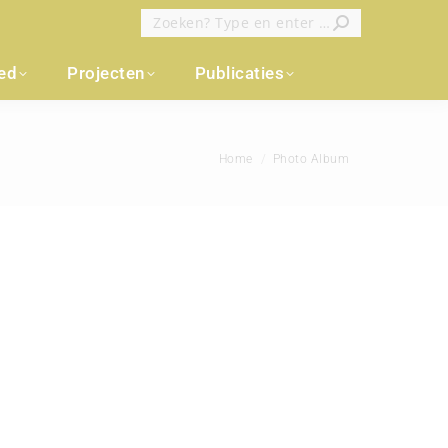
Zoeken:
oed
Projecten
Publicaties
Je bent hier:
Home
Photo Album