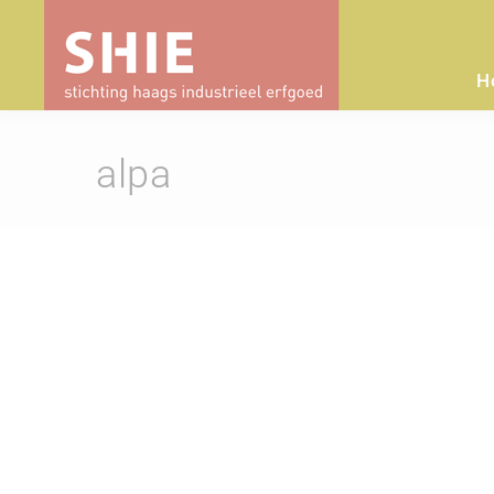
H
alpa