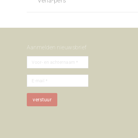
Veha-pers
album:
Aanmelden nieuwsbrief