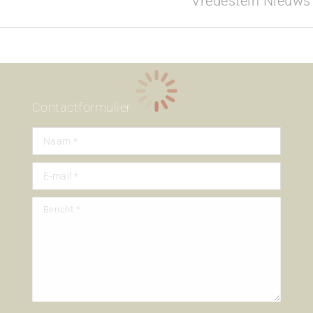
Vredestein Nieuws
album:
Contactformulier
Naam *
E-mail *
Bericht *