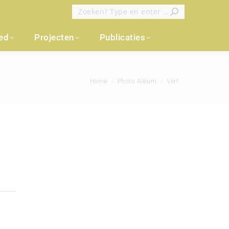
Zoeken:
oed
Projecten
Publicaties
Je bent hier:
Home
Photo Album
Verf