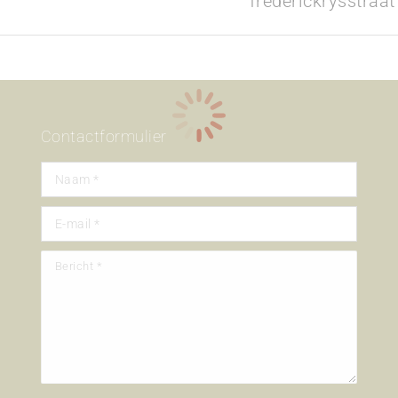
frederickrysstraat
album:
Contactformulier
Naam *
E-mail *
Bericht *