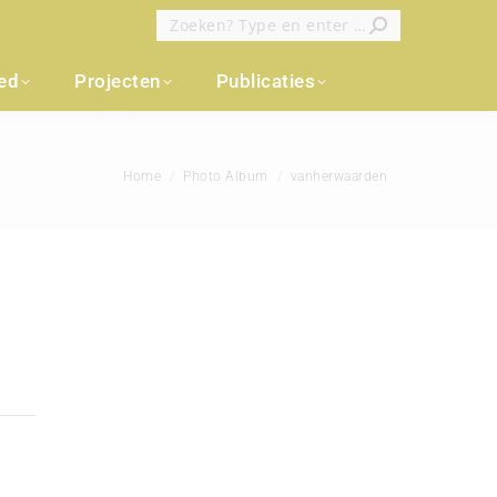
Zoeken:
oed
Projecten
Publicaties
Je bent hier:
Home
Photo Album
vanherwaarden