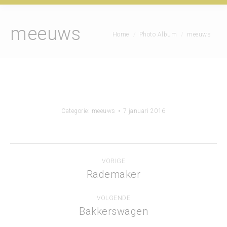
meeuws
Je bent hier:
Home
Photo Album
meeuws
Categorie:
meeuws
7 januari 2016
Album
VORIGE
navigatie
Rademaker
Vorig
album:
VOLGENDE
Bakkerswagen
Volgend
album: