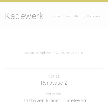
Kadewerk
Je bent hier:
Home
Photo Album
Kadewerk
Categorie:
Kadewerk
29 september 2018
Album
VORIGE
navigatie
Renovatie 2
Vorig
album:
VOLGENDE
Laakhaven kranen opgeleverd
Volgend
album: