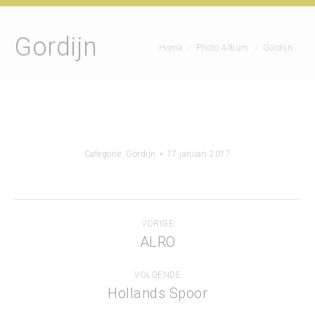
Gordijn
Je bent hier:
Home
Photo Album
Gordijn
Categorie:
Gordijn
17 januari 2017
Album
VORIGE
navigatie
ALRO
Vorig
album:
VOLGENDE
Hollands Spoor
Volgend
album: