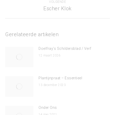
VOLGENDE
Escher Klok
Volgend
bericht
Gerelateerde artikelen
Doelfray’s Schildersblad / Verf
12 maart 2026
Plantijnpraat – Essentieel
13 december 2023
Onder Ons
14 mei 2021