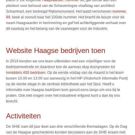
piano’s. De volgende
Haagvaarder
, nummer 98
, gaf ruimte aan een
pleidooi voor behoud van de Scheveningse visafslag van architect
Schamhart, een bedreigd Rijksmonument. Het laatst verschenen
nummer,
99
, keek al vooruit naar het 100ste nummer. Het bracht de keuze voor de
naam Haagvaarder in herinnering en gaf het achterliggende verhaal over
dit vaartuig en het belang van de vaarwegen voor de industrie.
Website Haagse bedrijven toen
In 2019 konden we ons team uitbreiden met een vrijwilliger voor de
bedrijvenwebsite en daardoor kon de aanwas stug doorgroeien tot
inmiddels 400 bedrijven
. Op de eerste vrijdag van de maand is het team
tussen 10.00 en 13.00 uur aanwezig in het HIP (Historisch Informatie Punt)
op de vierde etage in de centrale bibliotheek aan het Spui. Heeft u
informatie over Haagse bedrijven kom gerust eens langs om ons bij te
praten. Ook met vragen over het industrieel erfgoed kunt u dan bij ons
terecht.
Activiteiten
De SHIE nam dit jaar deel aan drie verschillende themadagen. Op de Dag
van de Haagse geschiedenis konden bezoekers aan de SHIE-kraam met