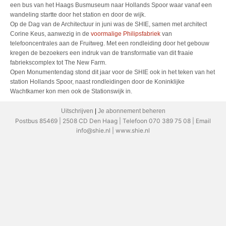
een bus van het Haags Busmuseum naar Hollands Spoor waar vanaf een
wandeling startte door het station en door de wijk.
Op de Dag van de Architectuur in juni was de SHIE, samen met architect
Corine Keus, aanwezig in de
voormalige Philipsfabriek
van
telefooncentrales aan de Fruitweg. Met een rondleiding door het gebouw
kregen de bezoekers een indruk van de transformatie van dit fraaie
fabriekscomplex tot The New Farm.
Open Monumentendag stond dit jaar voor de SHIE ook in het teken van het
station Hollands Spoor, naast rondleidingen door de Koninklijke
Wachtkamer kon men ook de Stationswijk in.
Uitschrijven
|
Je abonnement beheren
Postbus 85469 | 2508 CD Den Haag | Telefoon 070 389 75 08 | Email
info@shie.nl | www.shie.nl