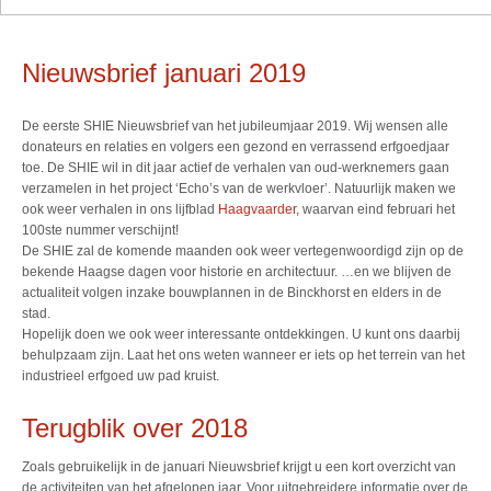
Nieuwsbrief januari 2019
De eerste SHIE Nieuwsbrief van het jubileumjaar 2019. Wij wensen alle
donateurs en relaties en volgers een gezond en verrassend erfgoedjaar
toe. De SHIE wil in dit jaar actief de verhalen van oud-werknemers gaan
verzamelen in het project ‘Echo’s van de werkvloer’. Natuurlijk maken we
ook weer verhalen in ons lijfblad
Haagvaarder,
waarvan eind februari het
100ste nummer verschijnt!
De SHIE zal de komende maanden ook weer vertegenwoordigd zijn op de
bekende Haagse dagen voor historie en architectuur. …en we blijven de
actualiteit volgen inzake bouwplannen in de Binckhorst en elders in de
stad.
Hopelijk doen we ook weer interessante ontdekkingen. U kunt ons daarbij
behulpzaam zijn. Laat het ons weten wanneer er iets op het terrein van het
industrieel erfgoed uw pad kruist.
Terugblik over 2018
Zoals gebruikelijk in de januari Nieuwsbrief krijgt u een kort overzicht van
de activiteiten van het afgelopen jaar. Voor uitgebreidere informatie over de