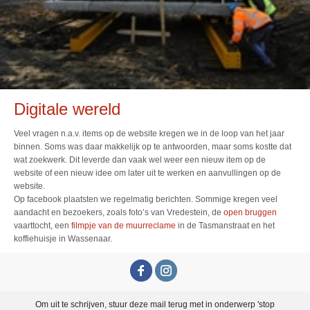
Digitale wereld
Veel vragen n.a.v. items op de website kregen we in de loop van het jaar
binnen. Soms was daar makkelijk op te antwoorden, maar soms kostte dat
wat zoekwerk. Dit leverde dan vaak wel weer een nieuw item op de
website of een nieuw idee om later uit te werken en aanvullingen op de
website.
Op facebook plaatsten we regelmatig berichten. Sommige kregen veel
aandacht en bezoekers, zoals foto’s van Vredestein, de
open bruggen
vaarttocht, een
filmpje van de muurreclame
in de Tasmanstraat en het
koffiehuisje in Wassenaar.
Om uit te schrijven, stuur deze mail terug met in onderwerp 'stop