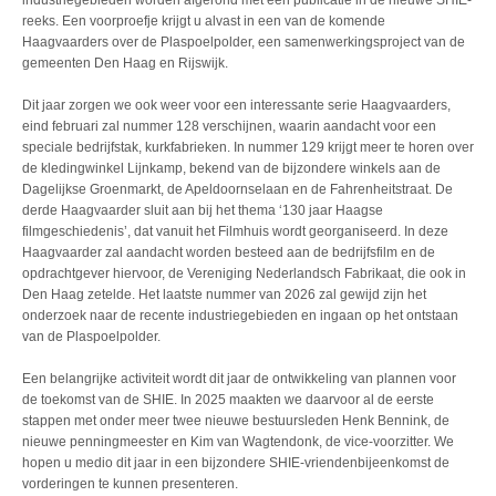
industriegebieden worden afgerond met een publicatie in de nieuwe SHIE-
reeks. Een voorproefje krijgt u alvast in een van de komende
Haagvaarders over de Plaspoelpolder, een samenwerkingsproject van de
gemeenten Den Haag en Rijswijk.
Dit jaar zorgen we ook weer voor een interessante serie Haagvaarders,
eind februari zal nummer 128 verschijnen, waarin aandacht voor een
speciale bedrijfstak, kurkfabrieken. In nummer 129 krijgt meer te horen over
de kledingwinkel Lijnkamp, bekend van de bijzondere winkels aan de
Dagelijkse Groenmarkt, de Apeldoornselaan en de Fahrenheitstraat. De
derde Haagvaarder sluit aan bij het thema ‘130 jaar Haagse
filmgeschiedenis’, dat vanuit het Filmhuis wordt georganiseerd. In deze
Haagvaarder zal aandacht worden besteed aan de bedrijfsfilm en de
opdrachtgever hiervoor, de Vereniging Nederlandsch Fabrikaat, die ook in
Den Haag zetelde. Het laatste nummer van 2026 zal gewijd zijn het
onderzoek naar de recente industriegebieden en ingaan op het ontstaan
van de Plaspoelpolder.
Een belangrijke activiteit wordt dit jaar de ontwikkeling van plannen voor
de toekomst van de SHIE. In 2025 maakten we daarvoor al de eerste
stappen met onder meer twee nieuwe bestuursleden Henk Bennink, de
nieuwe penningmeester en Kim van Wagtendonk, de vice-voorzitter. We
hopen u medio dit jaar in een bijzondere SHIE-vriendenbijeenkomst de
vorderingen te kunnen presenteren.