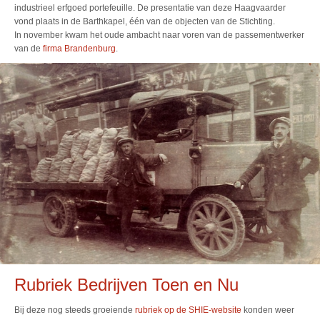
industrieel erfgoed portefeuille. De presentatie van deze Haagvaarder
vond plaats in de Barthkapel, één van de objecten van de Stichting.
In november kwam het oude ambacht naar voren van de passementwerker
van de
firma Brandenburg
.
Rubriek Bedrijven Toen en Nu
Bij deze nog steeds groeiende
rubriek op de SHIE-website
konden weer