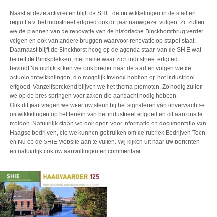
Naast al deze activiteiten blijft de SHIE de ontwikkelingen in de stad en
regio t.a.v. het industrieel erfgoed ook dit jaar nauwgezet volgen. Zo zullen
we de plannen van de renovatie van de historische Binckhorstbrug verder
volgen en ook van andere bruggen waarvoor renovatie op stapel staat.
Daarnaast blijft de Binckhorst hoog op de agenda staan van de SHIE wat
betreft de Binckplekken, met name waar zich industrieel erfgoed
bevindt.
Natuurlijk kijken we ook breder naar de stad en volgen we de
actuele ontwikkelingen, die mogelijk invloed hebben op het industrieel
erfgoed. Vanzelfsprekend blijven we het thema promoten. Zo nodig zullen
we op de bres springen voor zaken die aandacht nodig hebben.
Ook dit jaar vragen we weer uw steun bij het signaleren van onverwachtse
ontwikkelingen op het terrein van het industrieel erfgoed en dit aan ons te
melden. Natuurlijk staan we ook open voor informatie en documentatie van
Haagse bedrijven, die we kunnen gebruiken om de rubriek Bedrijven Toen
en Nu op de SHIE-website aan te vullen. Wij kijken uit naar uw berichten
en natuurlijk ook uw aanvullingen en commentaar.