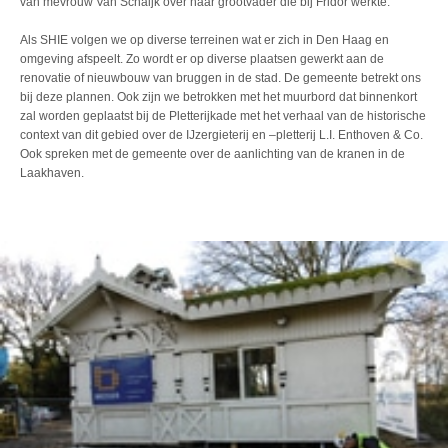
van mevrouw Van Schaijk over haar grootvader die bij Fridor werkte.
Als SHIE volgen we op diverse terreinen wat er zich in Den Haag en
omgeving afspeelt. Zo wordt er op diverse plaatsen gewerkt aan de
renovatie of nieuwbouw van bruggen in de stad. De gemeente betrekt ons
bij deze plannen. Ook zijn we betrokken met het muurbord dat binnenkort
zal worden geplaatst bij de Pletterijkade met het verhaal van de historische
context van dit gebied over de IJzergieterij en –pletterij L.I. Enthoven & Co.
Ook spreken met de gemeente over de aanlichting van de kranen in de
Laakhaven.