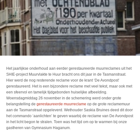
Het jaarlijkse onderhoud aan eerder gerestaureerde muurreclames uit het
SHIE-project Muurvlakte te Huur bracht ons dit jaar in de Tasmanstraat.
Hier werd de nog resterende reclame voor de krant ‘De Avondpost’
gerestaureerd. Het is een bijzondere reclame met veel tekst, maar ook met
een sfeervol en tamelijk tijdgebonden huiselijke afbeelding.
Woensdagmiddag 26 november in de schemering werd onder grote
belangstelling de
gerestaureerde muurreclame
op de grote reclamemuur
aan de Tasmanstraat opgeleverd. Wethouder Saskia Bruines deed dit door
het commando ‘aanlichten’ te geven waarbij de reclame van De Avondpost
in het licht begon te stralen. Toen was het tijd om op te warmen bij onze
gastheren van Gymnasium Haganum.