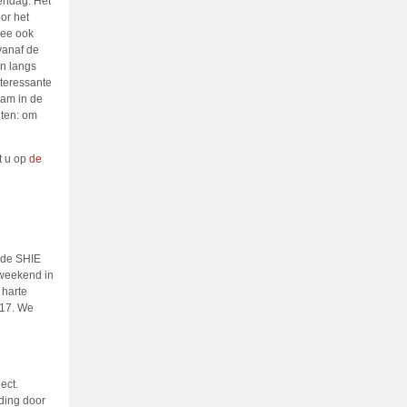
endag. Het
or het
dee ook
vanaf de
n langs
nteressante
aam in de
hten: om
t u op
de
k de SHIE
 weekend in
 harte
-17. We
ect.
ding door