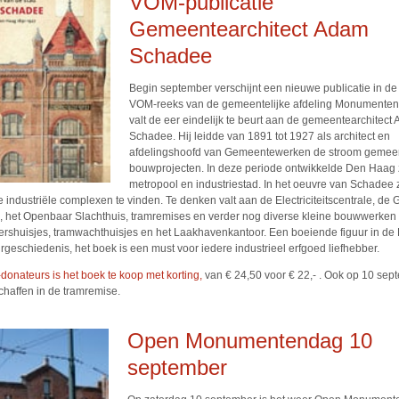
VOM-publicatie
Gemeentearchitect Adam
Schadee
Begin september verschijnt een nieuwe publicatie in d
VOM-reeks van de gemeentelijke afdeling Monumenten.
valt de eer eindelijk te beurt aan de gemeentearchitect A
Schadee. Hij leidde van 1891 tot 1927 als architect en
afdelingshoofd van Gemeentewerken de stroom gemeen
bouwprojecten. In deze periode ontwikkelde Den Haag z
metropool en industriestad. In het oeuvre van Schadee 
e industriële complexen te vinden. Te denken valt aan de Electriciteitscentrale, d
, het Openbaar Slachthuis, tramremises en verder nog diverse kleine bouwwerken 
rshuisjes, tramwachthuisjes en het Laakhavenkantoor. Een boeiende figuur in d
urgeschiedenis, het boek is een must voor iedere industrieel erfgoed liefhebber.
donateurs is het boek te koop met korting,
van € 24,50 voor € 22,- . Ook op 10 sep
chaffen in de tramremise.
Open Monumentendag 10
september