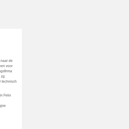
p naar de
een voor
ngsfirma
 zg.
 technisch
n Felix
agse