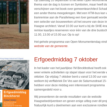
Op zaterdag 10 september is het weer Open Monument
thema van de dag is Iconen en Symbolen, maar heeft do
verschijnen van het boek over gemeentearchitect Scha
een ander thema meegekregen. Met een HTM-bus kan 
tramremise aan de Parallelweg een toer gemaakt worde
een selectie van bouwwerken uit het oeuvre van deze i
Haagse architect. Vanaf 10.00 uur kunt u bij de SHIE-kr
remise kaartjes reserveren voor één van de drie bustoc
11.00, 13.00 of 15.00 uur. Op is op!
Het gehele programma van Open Monumentendag vind
website van de gemeente
.
Erfgoedmiddag 7 oktober
In het kader van het jaarlijkse I’M Binckfestival heeft oo
weer enkele activiteiten op stapel staan voor het eerste
oktober. Op vrijdag 7 oktober bent u vanaf 13.00 uur van
welkom bij verffabriek De Vos aan de Saturnusstraat 15
hebben voor deze middag een interessant programma
samengesteld voor u.
Wij presenteren de eerste resultaten van de website
Haagsebedrijventoen en geven enige uitleg over dit proj
Natuurlijk kunt u deelnemen aan een exclusieve rondlei