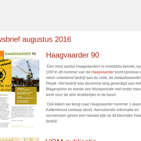
sbrief augustus 2016
Haagvaarder 90
Een mooi aantal
Haagvaarders
is inmiddels bereikt, o
100! In dit nummer van de
Haagvaarder
komt opnieuw 
velen onbekend bedrijf aan de orde, de metaalbewerki
Pleyte. Het bedrijf was decennia lang gevestigd aan het
Wagenplein en kende een bloeiperiode met onder meer
werk voor de vele drukkerijen in de buurt.
Ook kijken we terug naar
Haagvaarder
nummer 1 waari
Kattenbrood centraal stond. Aanvullende informatie en
voorwerpen geven een nieuwe kijk op dit kleurrijke Ha
bedrijf.