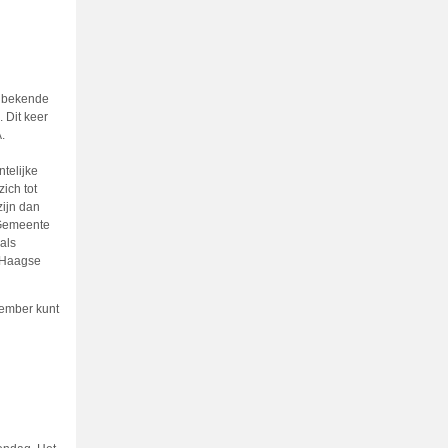
e bekende
 Dit keer
.
telijke
ich tot
zijn dan
e Gemeente
als
e Haagse
tember kunt