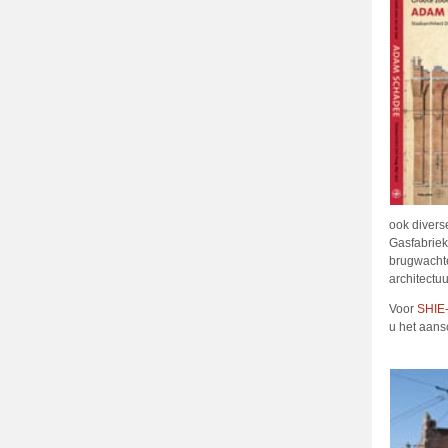
ook divers
Gasfabriek
brugwachte
architectu
Voor
SHIE-
u het aans