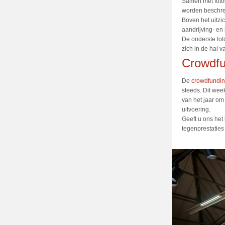
Samen met fotog
worden beschrev
Boven het uitzic
aandrijving- e
De onderste fot
zich in de hal 
Crowdfu
De
crowdfundin
steeds. Dit we
van het jaar om
uitvoering.
Geeft u ons het 
tegenprestaties