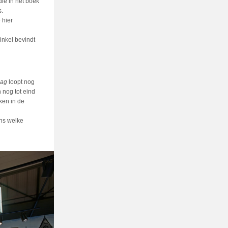
ie in het boek
s.
 hier
inkel bevindt
aag
loopt nog
nog tot eind
ken in de
ens welke