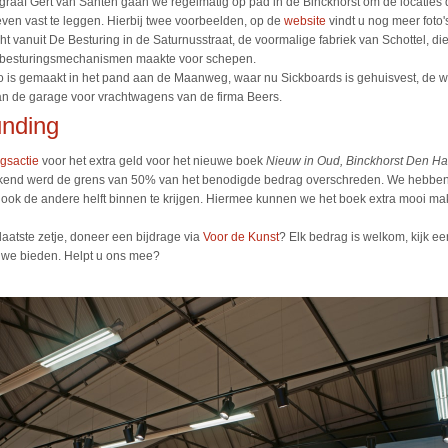
raaf Gert van Santen gaan we regelmatig op pad in de Binckhorst om de locaties d
en vast te leggen. Hierbij twee voorbeelden, op de
website
vindt u nog meer foto'
ht vanuit De Besturing in de Saturnusstraat, de voormalige fabriek van Schottel, die
n besturingsmechanismen maakte voor schepen.
o is gemaakt in het pand aan de Maanweg, waar nu Sickboards is gehuisvest, de w
van de garage voor vrachtwagens van de firma Beers.
nding
gsactie
voor het extra geld voor het nieuwe boek
Nieuw in Oud, Binckhorst Den H
ekend werd de grens van 50% van het benodigde bedrag overschreden. We hebben 
 ook de andere helft binnen te krijgen. Hiermee kunnen we het boek extra mooi ma
laatste zetje, doneer een bijdrage via
Voor de Kunst
? Elk bedrag is welkom, kijk e
 we bieden. Helpt u ons mee?