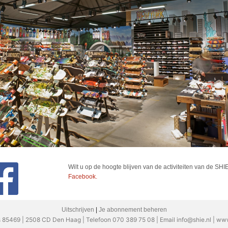
Wilt u op de hoogte blijven van de activiteiten van de SHI
Facebook.
Uitschrijven
|
Je abonnement beheren
 85469 | 2508 CD Den Haag | Telefoon 070 389 75 08 | Email info@shie.nl | www