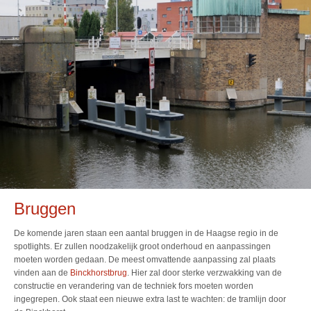
Bruggen
De komende jaren staan een aantal bruggen in de Haagse regio in de
spotlights. Er zullen noodzakelijk groot onderhoud en aanpassingen
moeten worden gedaan. De meest omvattende aanpassing zal plaats
vinden aan de
Binckhorstbrug
. Hier zal door sterke verzwakking van de
constructie en verandering van de techniek fors moeten worden
ingegrepen. Ook staat een nieuwe extra last te wachten: de tramlijn door