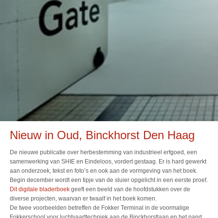
Nieuw in Oud, Binckhorst Den Haag
De nieuwe publicatie over herbestemming van industrieel erfgoed, een
samenwerking van SHIE en Eindeloos, vordert gestaag. Er is hard gewerkt
aan onderzoek, tekst en foto’s en ook aan de vormgeving van het boek.
Begin december wordt een tipje van de sluier opgelicht in een eerste proef.
Dit digitale bladerboek
geeft een beeld van de hoofdstukken over de
diverse projecten, waarvan er twaalf in het boek komen.
De twee voorbeelden betreffen de Fokker Terminal in de voormalige
Fokkerschool voor luchtvaarttechniek aan de Binckhorstlaan en het pand