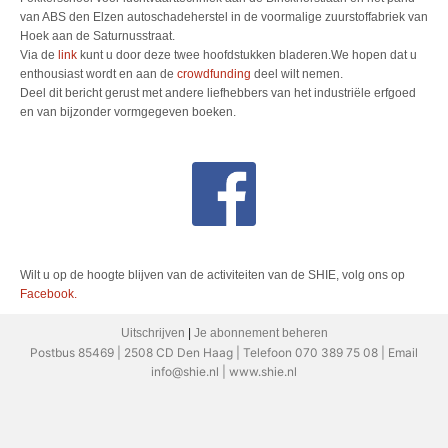
van ABS den Elzen autoschadeherstel in de voormalige zuurstoffabriek van
Hoek aan de Saturnusstraat.
Via de
link
kunt u door deze twee hoofdstukken bladeren.We hopen dat u
enthousiast wordt en aan de
crowdfunding
deel wilt nemen.
Deel dit bericht gerust met andere liefhebbers van het industriële erfgoed
en van bijzonder vormgegeven boeken.
Wilt u op de hoogte blijven van de activiteiten van de SHIE, volg ons op
Facebook.
Uitschrijven
|
Je abonnement beheren
Postbus 85469 | 2508 CD Den Haag | Telefoon 070 389 75 08 | Email
info@shie.nl | www.shie.nl