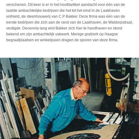
verschenen. Dit keer is er in het hoofdartikel aandacht voor één van de
laatste ambachtelijke bedrijven die het tot het eind in de Laakhaven
volhield, de steenhouwerij van C.P Bakker. Deze firma was één van de
eerste bedrijven die zich aan de rand van de Laakhaven, de Waldorpstraat,
vestigde. Decennia lang wist Bakker zich hier te handhaven en stond
bekend om zijn ambachtelijk vakwerk. Menige grafzerk op Haagse
begraafplaatsen en winkelpuien dragen de sporen van deze firma.