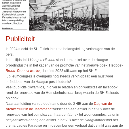
Publiciteit
In 2024 mocht de SHIE zich in ruime belangstelling verheugen van de
pers.
In het tijdschrift
Haagse Historie
stond een artikel over de Haagse
broodindustrie in het kader van de promotie van het nieuwe boek. Het boek
Brood. Daar zit wat in!,
dat eind 2023 uitkwam op het SHIE-
jubileumcongres is overigens nog steeds verkrijgbaar, een must voor
liefhebbers van de Haagse geschiedenis!
Veel publiciteit kwam los, in diverse bladen en op websites en facebook,
rond de renovatie van de Hemsterhuisstraat brug waarin de SHIE steeds
op dook.
Naar aanleiding van de deelname door de SHIE aan de
Dag van de
Architectuur in de Jaarsmahof
verscheen een artikel in het
AD
over de
renovatie van het complex van haardenfabriek tot wooncomplex. Later in
het jaar kwam er nog een artikel in het
AD
over de
Haagvaarder
met het
thema Ladies Paradise en in december een verhaal dat gelinkt was aan de