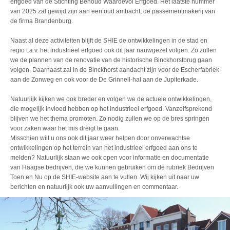
erfgoed van de Stichting Behoud Waardevol Erfgoed. Het laatste nummer
van 2025 zal gewijd zijn aan een oud ambacht, de passementmakerij van
de firma Brandenburg.
Naast al deze activiteiten blijft de SHIE de ontwikkelingen in de stad en
regio t.a.v. het industrieel erfgoed ook dit jaar nauwgezet volgen. Zo zullen
we de plannen van de renovatie van de historische Binckhorstbrug gaan
volgen. Daarnaast zal in de Binckhorst aandacht zijn voor de Escherfabriek
aan de Zonweg en ook voor de De Grinnell-hal aan de Jupiterkade.
Natuurlijk kijken we ook breder en volgen we de actuele ontwikkelingen,
die mogelijk invloed hebben op het industrieel erfgoed. Vanzelfsprekend
blijven we het thema promoten. Zo nodig zullen we op de bres springen
voor zaken waar het mis dreigt te gaan.
Misschien wilt u ons ook dit jaar weer helpen door onverwachtse
ontwikkelingen op het terrein van het industrieel erfgoed aan ons te
melden? Natuurlijk staan we ook open voor informatie en documentatie
van Haagse bedrijven, die we kunnen gebruiken om de rubriek Bedrijven
Toen en Nu op de SHIE-website aan te vullen. Wij kijken uit naar uw
berichten en natuurlijk ook uw aanvullingen en commentaar.