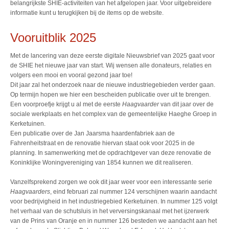
belangrijkste SHIE-activiteiten van het afgelopen jaar. Voor uitgebreidere
informatie kunt u terugkijken bij de items op de website.
Vooruitblik 2025
Met de lancering van deze eerste digitale Nieuwsbrief van 2025 gaat voor
de SHIE het nieuwe jaar van start. Wij wensen alle donateurs, relaties en
volgers een mooi en vooral gezond jaar toe!
Dit jaar zal het onderzoek naar de nieuwe industriegebieden verder gaan.
Op termijn hopen we hier een bescheiden publicatie over uit te brengen.
Een voorproefje krijgt u al met de eerste
Haagvaarder
van dit jaar over de
sociale werkplaats en het complex van de gemeentelijke Haeghe Groep in
Kerketuinen.
Een publicatie over de Jan Jaarsma haardenfabriek aan de
Fahrenheitstraat en de renovatie hiervan staat ook voor 2025 in de
planning. In samenwerking met de opdrachtgever van deze renovatie de
Koninklijke Woningvereniging van 1854 kunnen we dit realiseren.
Vanzelfsprekend zorgen we ook dit jaar weer voor een interessante serie
Haagvaarders
, eind februari zal nummer 124 verschijnen waarin aandacht
voor bedrijvigheid in het industriegebied Kerketuinen. In nummer 125 volgt
het verhaal van de schutsluis in het verversingskanaal met het ijzerwerk
van de Prins van Oranje en in nummer 126 besteden we aandacht aan het