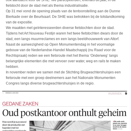
ook aandacht voor de SHIE. We participeerden, evenals dit jaar, in de
fietstocht door de stad met als thema industrialisatie.
Op 31 mei vond de opening plaats van de tentoonstelling aan de Dunne
Bierkade over de Beurtvaart. De SHIE was betrokken bij de totstandkoming
van de expositie.
We maakten met geïnteresseerden diverse fietstochten door de stad.
Tijdens het Art Nouveau Festijn waren het twee fietstochten dwars door de
stad, een langs muurrreclames en een langs beeldhouwwerk van Altorf.
Naast de aanwezigheid op Open Monumentendag in het voormalige
gebouw van de Nederlandse-Handel Maatschappij (nu Raad voor de
Rechtspraak) reden we een fietsroute met het thema ‘Onderweg’ langs
belangrijke elementen die met vervoer over water, weg en rails te maken
hebben.
In november reden we samen met de Stichting Brugwachtershuisjes een
fietsroute met een groep deelnemers aan het Nationale Monumenten
Congres langs diverse brugwachtershuisjes in de regio.