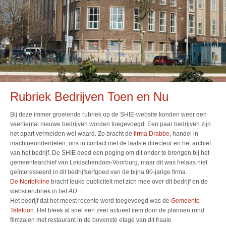
Rubriek Bedrijven Toen en Nu
Bij deze immer groeiende rubriek op de SHIE-website konden weer een
veertiental nieuwe bedrijven worden toegevoegd. Een paar bedrijven zijn
het apart vermelden wel waard. Zo bracht de
firma Drabbe,
handel in
machineonderdelen, ons in contact met de laatste directeur en het archief
van het bedrijf. De SHIE deed een poging om dit onder te brengen bij het
gemeentearchief van Leidschendam-Voorburg, maar dit was helaas niet
geïnteresseerd in dit bedrijfserfgoed van de bijna 90-jarige firma.
De Norfolkline
bracht leuke publiciteit met zich mee over dit bedrijf en de
websiterubriek in het
AD
.
Het bedrijf dat het meest recente werd toegevoegd was de
Gemeente
Telefoon.
Het bleek al snel een zeer actueel item door de plannen rond
filmzalen met restaurant in de bovenste etage van dit fraaie