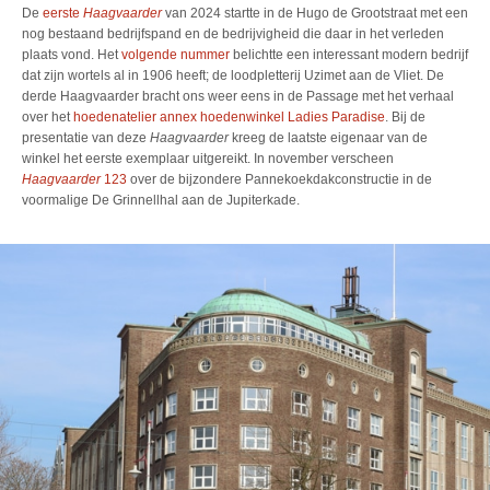
De
eerste
Haagvaarder
van 2024 startte in de Hugo de Grootstraat met een
nog bestaand bedrijfspand en de bedrijvigheid die daar in het verleden
plaats vond. Het
volgende nummer
belichtte een interessant modern bedrijf
dat zijn wortels al in 1906 heeft; de loodpletterij Uzimet aan de Vliet. De
derde Haagvaarder bracht ons weer eens in de Passage met het verhaal
over het
hoedenatelier annex hoedenwinkel Ladies Paradise
. Bij de
presentatie van deze
Haagvaarder
kreeg de laatste eigenaar van de
winkel het eerste exemplaar uitgereikt. In november verscheen
Haagvaarder
123
over de bijzondere Pannekoekdakconstructie in de
voormalige De Grinnellhal aan de Jupiterkade.