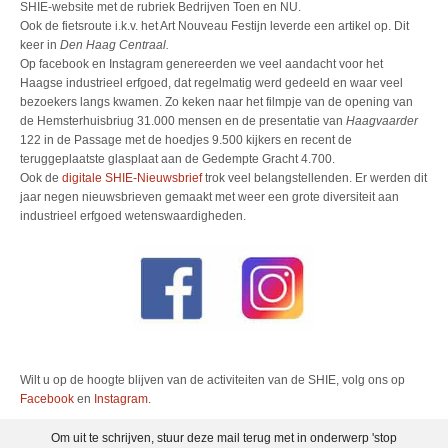
SHIE-website met de rubriek Bedrijven Toen en NU.
Ook de fietsroute i.k.v. het Art Nouveau Festijn leverde een artikel op. Dit
keer in
Den Haag Centraal.
Op facebook en Instagram genereerden we veel aandacht voor het
Haagse industrieel erfgoed, dat regelmatig werd gedeeld en waar veel
bezoekers langs kwamen. Zo keken naar het filmpje van de opening van
de Hemsterhuisbriug 31.000 mensen en de presentatie van
Haagvaarder
122 in de Passage met de hoedjes 9.500 kijkers en recent de
teruggeplaatste glasplaat aan de Gedempte Gracht 4.700.
Ook de
digitale SHIE-Nieuwsbrief
trok veel belangstellenden. Er werden dit
jaar negen nieuwsbrieven gemaakt met weer een grote diversiteit aan
industrieel erfgoed wetenswaardigheden.
Wilt u op de hoogte blijven van de activiteiten van de SHIE, volg ons op
Facebook
en
Instagram
.
Om uit te schrijven, stuur deze mail terug met in onderwerp 'stop