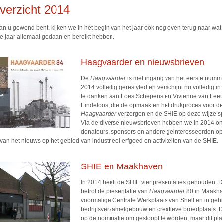
verzicht 2014
dan u gewend bent, kijken we in het begin van het jaar ook nog even terug naar wat
 jaar allemaal gedaan en bereikt hebben.
Haagvaarder en nieuwsbrieven
De
Haagvaarder
is met ingang van het eerste numm
2014 volledig gerestyled en verschijnt nu volledig in k
te danken aan Loes Schepens en Vivienne van Le
Eindeloos, die de opmaak en het drukproces voor d
Haagvaarder
verzorgen en de SHIE op deze wijze s
Via de diverse nieuwsbrieven hebben we in 2014 o
donateurs, sponsors en andere geinteresseerden o
an het nieuws op het gebied van industrieel erfgoed en activiteiten van de SHIE.
SHIE en Maakhaven
In 2014 heeft de SHIE vier presentaties gehouden. 
betrof de presentatie van
Haagvaarder
80 in Maakha
voormalige Centrale Werkplaats van Shell en in gebr
bedrijfsverzamelgebouw en creatieve broedplaats. 
op de nominatie om gesloopt te worden, maar dit pla