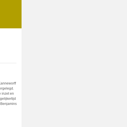
Kanneworff
ergelegd.
 inzet en
elijkertijd
s Benjamins