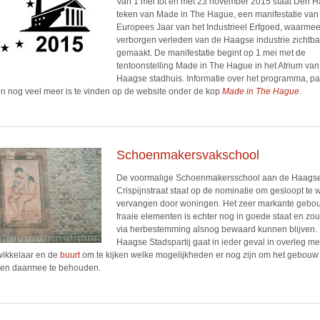
Van 1 mei tot en met 23 november 2015 staat Den H
teken van Made in The Hague, een manifestatie van
Europees Jaar van het Industrieel Erfgoed, waarmee
verborgen verleden van de Haagse industrie zichtba
gemaakt. De manifestatie begint op 1 mei met de
tentoonstelling Made in The Hague in het Atrium van
Haagse stadhuis. Informatie over het programma, pa
n nog veel meer is te vinden op de website onder de kop
Made in The Hague
.
Schoenmakersvakschool
De voormalige Schoenmakersschool aan de Haags
Crispijnstraat staat op de nominatie om gesloopt te
vervangen door woningen. Het zeer markante gebo
fraaie elementen is echter nog in goede staat en zou
via herbestemming alsnog bewaard kunnen blijven.
Haagse Stadspartij gaat in ieder geval in overleg me
wikkelaar en de
buurt
om te kijken welke mogelijkheden er nog zijn om het gebouw 
 en daarmee te behouden.