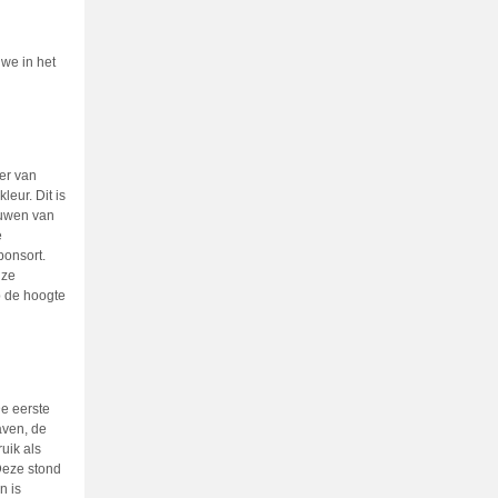
 we in het
er van
leur. Dit is
euwen van
e
ponsort.
nze
p de hoogte
De eerste
ven, de
uik als
Deze stond
n is