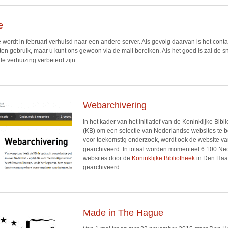
e
 wordt in februari verhuisd naar een andere server. Als gevolg daarvan is het conta
uiten gebruik, maar u kunt ons gewoon via de mail bereiken. Als het goed is zal de 
de verhuizing verbeterd zijn.
Webarchivering
In het kader van het initiatief van de Koninklijke Bibl
(KB) om een selectie van Nederlandse websites te 
voor toekomstig onderzoek, wordt ook de website v
gearchiveerd. In totaal worden momenteel 6.100 Ne
websites door de
Koninklijke Bibliotheek
in Den Ha
gearchiveerd.
Made in The Hague