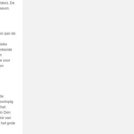
rders. De
useum.
len aan de
tieke
merkende
en
e voor
ren
 de
oorlopig
 het
 in Den
rie van
het grote