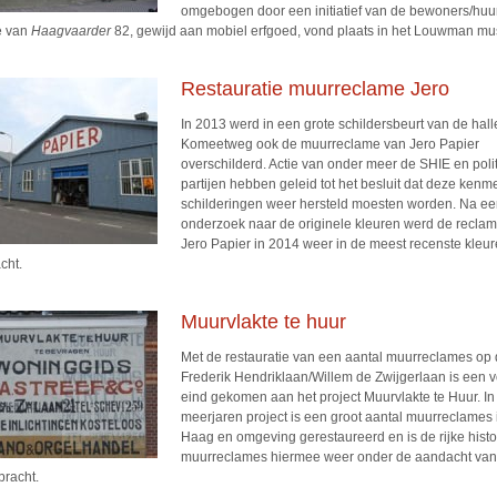
omgebogen door een initiatief van de bewoners/huu
e van
Haagvaarder
82, gewijd aan mobiel erfgoed, vond plaats in het Louwman m
Restauratie muurreclame Jero
In 2013 werd in een grote schildersbeurt van de hal
Komeetweg ook de muurreclame van Jero Papier
overschilderd. Actie van onder meer de SHIE en poli
partijen hebben geleid tot het besluit dat deze ken
schilderingen weer hersteld moesten worden. Na e
onderzoek naar de originele kleuren werd de reclam
Jero Papier in 2014 weer in de meest recenste kleu
cht.
Muurvlakte te huur
Met de restauratie van een aantal muurreclames op
Frederik Hendriklaan/Willem de Zwijgerlaan is een v
eind gekomen aan het project Muurvlakte te Huur. In
meerjaren project is een groot aantal muurreclames
Haag en omgeving gerestaureerd en is de rijke histo
muurreclames hiermee weer onder de aandacht van 
bracht.