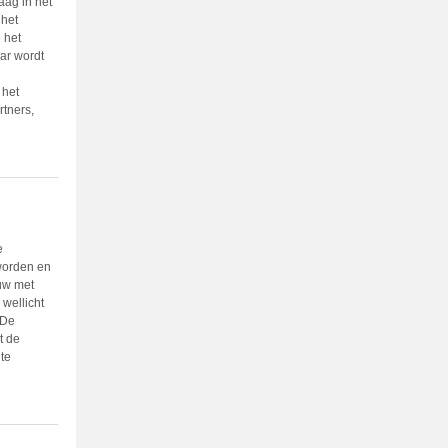
aag in het
 het
 het
ar wordt
 het
rtners,
e
 worden en
uw met
 wellicht
 De
t de
te