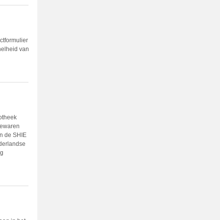
ctformulier
snelheid van
iotheek
bewaren
an de SHIE
derlandse
ag